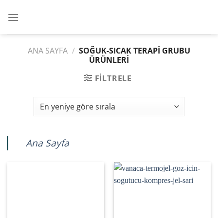
İçeriğe
atla
ANA SAYFA
/
SOĞUK-SICAK TERAPI GRUBU
ÜRÜNLERI
FILTRELE
Ana Sayfa