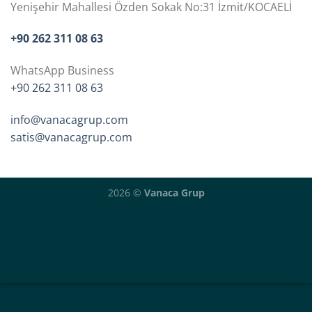
Yenişehir Mahallesi Özden Sokak No:31 İzmit/KOCAELİ
+90 262 311 08 63
WhatsApp Business
+90 262 311 08 63
info@vanacagrup.com
satis@vanacagrup.com
2026 ©
Vanaca Grup