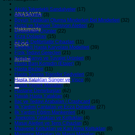
Akülü Tekerlekli Sandalyeler
(17)
ANASAYFA
Ateş Ölçerler
(3)
Boyun Yastıkları Oturma Minderleri Bel Minderleri
(32)
Dijital ve Manuel Tansiyon Aletleri
(2)
Hakkımızda
Disposable Ürünler
(22)
Ecza Dolapları
(15)
EKG & Defibrilatör Cihazları
(11)
BLOG
Elektrikli Hasta Karyolası Modelleri
(39)
Fizik Tedavi Gereçleri
(21)
Hasta Banyo ve Tuvalet Ürünleri
(8)
İletişim
Hasta Başı Komidin (Etajer)
(3)
Hasta Bezleri
(11)
Hasta Taşıma Transfer Sedyeleri
(28)
Ara:
Hasta Yatakları Sünger ve Visco
(6)
Hasta Yemek Masaları
(6)
Hastane Demirbaşları
(62)
Havalı Hasta Yatakları
(4)
İlaç ve Tedavi Arabaları / Crashcard
(16)
İlk Yardım Çantaları ve Ecza Dolapları
(27)
İlk Yardım Eğitim Mankenleri
(14)
Jinekoloji Yatakları ve Koltukları
(4)
Masaj Aletleri ve Tens Cihazları
(5)
Muayene Koltukları ve Kan Alma Koltukları
(8)
Muayene Masaları Ve Masaj Masaları
(34)