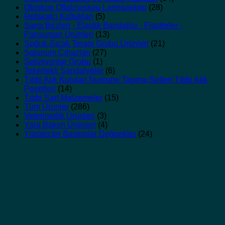
Otoskop Oftalmaskop Laringaskop
(28)
Refakatçi Koltukları
(5)
Sargı Bezleri - Elastik Bandajlar - Flasterler -
Pansuman Ürünleri
(13)
Soğuk-Sıcak Terapi Grubu Ürünleri
(21)
Solunum Cihazları
(27)
Solüsyonlar Grubu
(1)
Tekerlekli Sandalyeler
(6)
Tıbbi Atık Kutuları Numune Taşıma Setleri Tıbbi Atık
Poşetleri
(14)
Tıbbi Sarf Malzemeler
(15)
Tüm Ürünler
(286)
Veterinerlik Ürünleri
(3)
Yara Bakım Ürünleri
(4)
Yürüteçler Bastonlar Değnekler
(24)