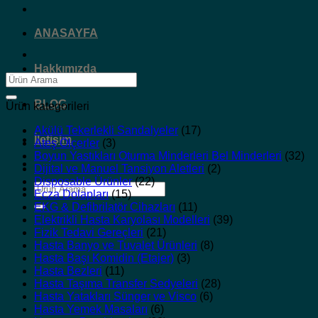
ANASAYFA
Hakkımızda
Ara:
BLOG
Ürün kategorileri
Akülü Tekerlekli Sandalyeler
(17)
İletişim
Ateş Ölçerler
(3)
Boyun Yastıkları Oturma Minderleri Bel Minderleri
(32)
Dijital ve Manuel Tansiyon Aletleri
(2)
Disposable Ürünler
(22)
Ara:
Ecza Dolapları
(15)
EKG & Defibrilatör Cihazları
(11)
Elektrikli Hasta Karyolası Modelleri
(39)
Fizik Tedavi Gereçleri
(21)
Hasta Banyo ve Tuvalet Ürünleri
(8)
Hasta Başı Komidin (Etajer)
(3)
Hasta Bezleri
(11)
Hasta Taşıma Transfer Sedyeleri
(28)
Hasta Yatakları Sünger ve Visco
(6)
Hasta Yemek Masaları
(6)