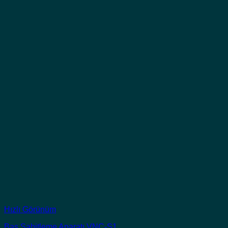
Hızlı Görünüm
Baş Sabitleme Aparatı VNC-S1