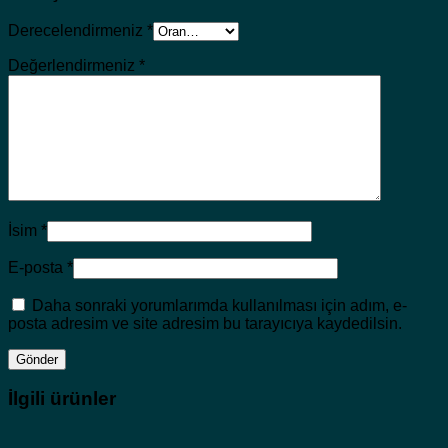
Derecelendirmeniz
*
Değerlendirmeniz
*
İsim
*
E-posta
*
Daha sonraki yorumlarımda kullanılması için adım, e-
posta adresim ve site adresim bu tarayıcıya kaydedilsin.
İlgili ürünler