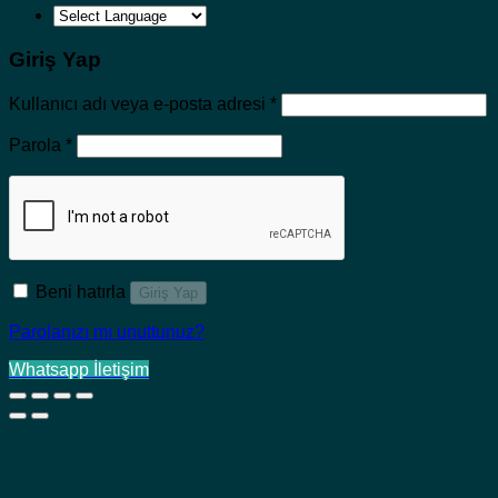
Giriş Yap
Gerekli
Kullanıcı adı veya e-posta adresi
*
Gerekli
Parola
*
Beni hatırla
Giriş Yap
Parolanızı mı unuttunuz?
Whatsapp İletişim