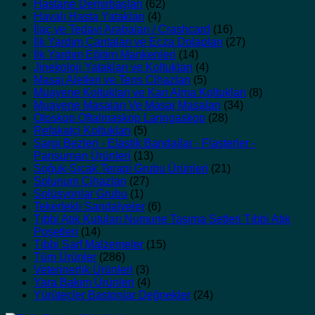
Hastane Demirbaşları
(62)
Havalı Hasta Yatakları
(4)
İlaç ve Tedavi Arabaları / Crashcard
(16)
İlk Yardım Çantaları ve Ecza Dolapları
(27)
İlk Yardım Eğitim Mankenleri
(14)
Jinekoloji Yatakları ve Koltukları
(4)
Masaj Aletleri ve Tens Cihazları
(5)
Muayene Koltukları ve Kan Alma Koltukları
(8)
Muayene Masaları Ve Masaj Masaları
(34)
Otoskop Oftalmaskop Laringaskop
(28)
Refakatçi Koltukları
(5)
Sargı Bezleri - Elastik Bandajlar - Flasterler -
Pansuman Ürünleri
(13)
Soğuk-Sıcak Terapi Grubu Ürünleri
(21)
Solunum Cihazları
(27)
Solüsyonlar Grubu
(1)
Tekerlekli Sandalyeler
(6)
Tıbbi Atık Kutuları Numune Taşıma Setleri Tıbbi Atık
Poşetleri
(14)
Tıbbi Sarf Malzemeler
(15)
Tüm Ürünler
(286)
Veterinerlik Ürünleri
(3)
Yara Bakım Ürünleri
(4)
Yürüteçler Bastonlar Değnekler
(24)