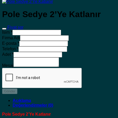
Pole Sedye 2’Ye Katlanır
Fiyat sor
İsim
*
Firma Adı
E-posta
*
Telefon
*
Adet
*
Mesaj
Gönder
Açıklama
Değerlendirmeler (0)
Pole Sedye 2’Ye Katlanır