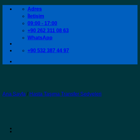
İçeriğe
Adres
atla
İletişim
09:00 - 17:00
+90 262 311 08 63
WhatsApp
+90 532 387 44 97
Ana Sayfa
/
Hasta Taşıma Transfer Sedyeleri