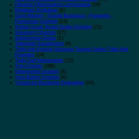
Otoskop Oftalmaskop Laringaskop
(28)
Refakatçi Koltukları
(5)
Sargı Bezleri - Elastik Bandajlar - Flasterler -
Pansuman Ürünleri
(13)
Soğuk-Sıcak Terapi Grubu Ürünleri
(21)
Solunum Cihazları
(27)
Solüsyonlar Grubu
(1)
Tekerlekli Sandalyeler
(6)
Tıbbi Atık Kutuları Numune Taşıma Setleri Tıbbi Atık
Poşetleri
(14)
Tıbbi Sarf Malzemeler
(15)
Tüm Ürünler
(286)
Veterinerlik Ürünleri
(3)
Yara Bakım Ürünleri
(4)
Yürüteçler Bastonlar Değnekler
(24)