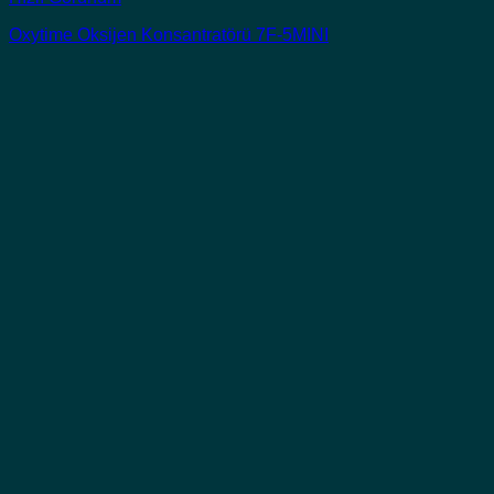
Oxytime Oksijen Konsantratörü 7F-5MINI