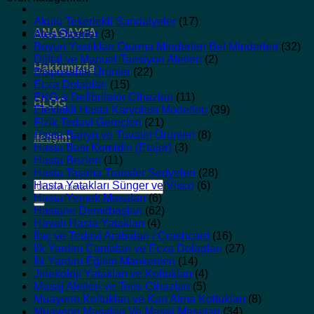
Akülü Tekerlekli Sandalyeler
(17)
ANASAYFA
Ateş Ölçerler
(3)
Boyun Yastıkları Oturma Minderleri Bel Minderleri
(32)
Dijital ve Manuel Tansiyon Aletleri
(2)
Hakkımızda
Disposable Ürünler
(22)
Ecza Dolapları
(15)
EKG & Defibrilatör Cihazları
(11)
BLOG
Elektrikli Hasta Karyolası Modelleri
(39)
Fizik Tedavi Gereçleri
(21)
Hasta Banyo ve Tuvalet Ürünleri
(8)
İletişim
Hasta Başı Komidin (Etajer)
(3)
Hasta Bezleri
(11)
Hasta Taşıma Transfer Sedyeleri
(28)
Ara:
Hasta Yatakları Sünger ve Visco
(6)
Hasta Yemek Masaları
(6)
Hastane Demirbaşları
(62)
Havalı Hasta Yatakları
(4)
İlaç ve Tedavi Arabaları / Crashcard
(16)
İlk Yardım Çantaları ve Ecza Dolapları
(27)
İlk Yardım Eğitim Mankenleri
(14)
Jinekoloji Yatakları ve Koltukları
(4)
Masaj Aletleri ve Tens Cihazları
(5)
Muayene Koltukları ve Kan Alma Koltukları
(8)
Muayene Masaları Ve Masaj Masaları
(34)