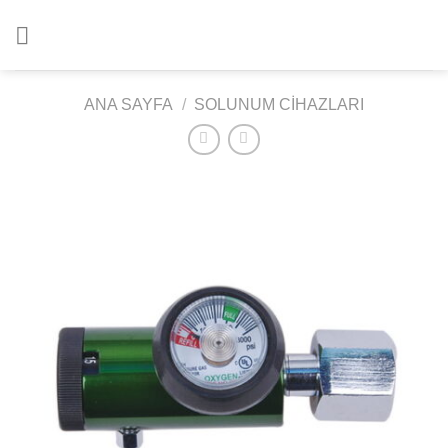
İçeriğe
atla
ANA SAYFA
/
SOLUNUM CIHAZLARI