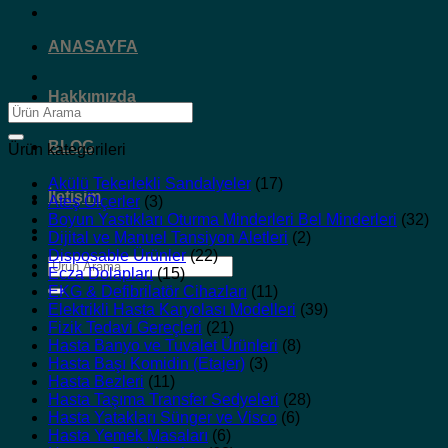
ANASAYFA
Hakkımızda
Ara:
BLOG
Ürün kategorileri
Akülü Tekerlekli Sandalyeler
(17)
İletişim
Ateş Ölçerler
(3)
Boyun Yastıkları Oturma Minderleri Bel Minderleri
(32)
Dijital ve Manuel Tansiyon Aletleri
(2)
Disposable Ürünler
(22)
Ara:
Ecza Dolapları
(15)
EKG & Defibrilatör Cihazları
(11)
Elektrikli Hasta Karyolası Modelleri
(39)
Fizik Tedavi Gereçleri
(21)
Hasta Banyo ve Tuvalet Ürünleri
(8)
Hasta Başı Komidin (Etajer)
(3)
Hasta Bezleri
(11)
Hasta Taşıma Transfer Sedyeleri
(28)
Hasta Yatakları Sünger ve Visco
(6)
Hasta Yemek Masaları
(6)