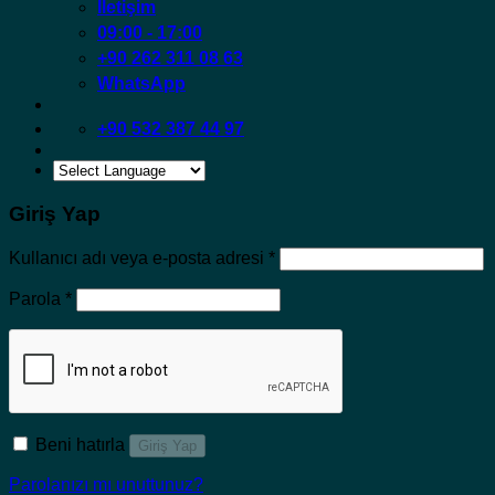
İletişim
09:00 - 17:00
+90 262 311 08 63
WhatsApp
+90 532 387 44 97
Giriş Yap
Gerekli
Kullanıcı adı veya e-posta adresi
*
Gerekli
Parola
*
Beni hatırla
Giriş Yap
Parolanızı mı unuttunuz?