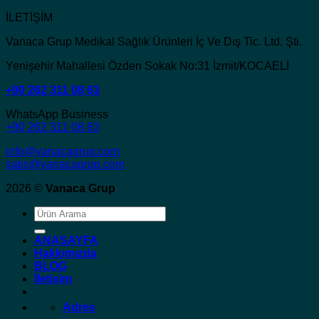
İLETİŞİM
Vanaca Grup Medikal Sağlık Ürünleri İç Ve Dış Tic. Ltd. Şti.
Yenişehir Mahallesi Özden Sokak No:31 İzmit/KOCAELİ
+90 262 311 08 63
WhatsApp Business
+90 262 311 08 63
info@vanacagrup.com
satis@vanacagrup.com
2026 ©
Vanaca Grup
Ara:
ANASAYFA
Hakkımızda
BLOG
İletişim
Adres