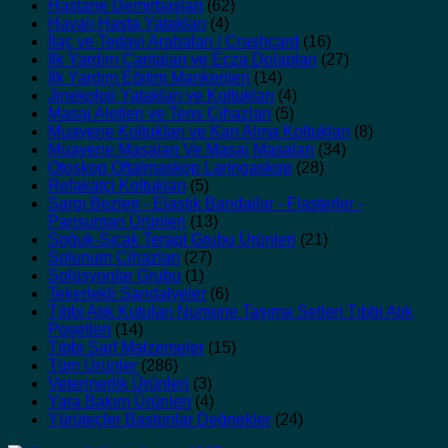
Hastane Demirbaşları
(62)
Havalı Hasta Yatakları
(4)
İlaç ve Tedavi Arabaları / Crashcard
(16)
İlk Yardım Çantaları ve Ecza Dolapları
(27)
İlk Yardım Eğitim Mankenleri
(14)
Jinekoloji Yatakları ve Koltukları
(4)
Masaj Aletleri ve Tens Cihazları
(5)
Muayene Koltukları ve Kan Alma Koltukları
(8)
Muayene Masaları Ve Masaj Masaları
(34)
Otoskop Oftalmaskop Laringaskop
(28)
Refakatçi Koltukları
(5)
Sargı Bezleri - Elastik Bandajlar - Flasterler -
Pansuman Ürünleri
(13)
Soğuk-Sıcak Terapi Grubu Ürünleri
(21)
Solunum Cihazları
(27)
Solüsyonlar Grubu
(1)
Tekerlekli Sandalyeler
(6)
Tıbbi Atık Kutuları Numune Taşıma Setleri Tıbbi Atık
Poşetleri
(14)
Tıbbi Sarf Malzemeler
(15)
Tüm Ürünler
(286)
Veterinerlik Ürünleri
(3)
Yara Bakım Ürünleri
(4)
Yürüteçler Bastonlar Değnekler
(24)