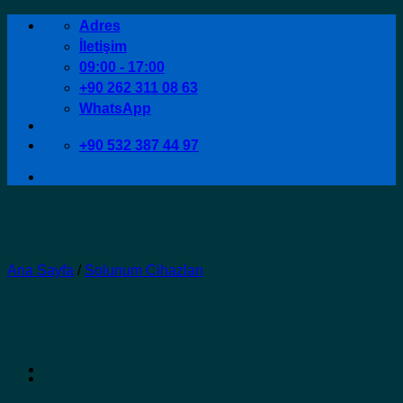
İçeriğe
Adres
atla
İletişim
09:00 - 17:00
+90 262 311 08 63
WhatsApp
+90 532 387 44 97
Ana Sayfa
/
Solunum Cihazları