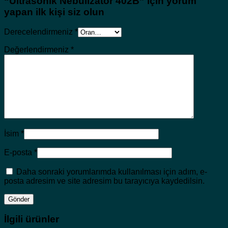
“Ultrasonik Nebulizator 402B” için yorum
yapan ilk kişi siz olun
Derecelendirmeniz
*
Değerlendirmeniz
*
İsim
*
E-posta
*
Daha sonraki yorumlarımda kullanılması için adım, e-
posta adresim ve site adresim bu tarayıcıya kaydedilsin.
İlgili ürünler