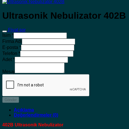
Ultrasonik Nebulizator 402B
Fiyat sor
İsim
*
Firma Adı
E-posta
*
Telefon
*
Adet
*
Mesaj
Gönder
Açıklama
Değerlendirmeler (0)
402B Ultrasonik Nebulizator