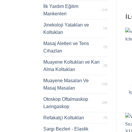
İlk Yardım Eğitim
(14)
Mankenleri
İ
Jinekoloji Yatakları ve
(4)
Koltukları
Masaj Aletleri ve Tens
(5)
Cihazları
Muayene Koltukları ve Kan
(8)
Alma Koltukları
Muayene Masaları Ve
(34)
Masaj Masaları
İ
Otoskop Oftalmaskop
(28)
Laringaskop
Refakatçi Koltukları
(5)
Sargı Bezleri - Elastik