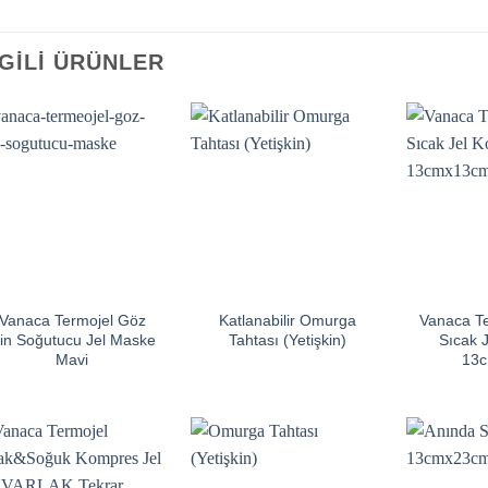
LGILI ÜRÜNLER
Vanaca Termojel Göz
Katlanabilir Omurga
Vanaca T
çin Soğutucu Jel Maske
Tahtası (Yetişkin)
Sıcak 
Mavi
13