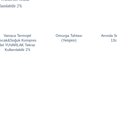
Vanaca Termojel
Omurga Tahtası
Anında S
Sıcak&Soğuk Kompres
(Yetişkin)
13
Jel YUVARLAK Tekrar
Kullanılabilir 2’li