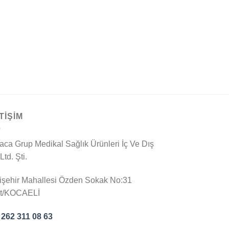
TİŞİM
aca Grup Medikal Sağlık Ürünleri İç Ve Dış
 Ltd. Şti.
işehir Mahallesi Özden Sokak No:31
it/KOCAELİ
 262 311 08 63