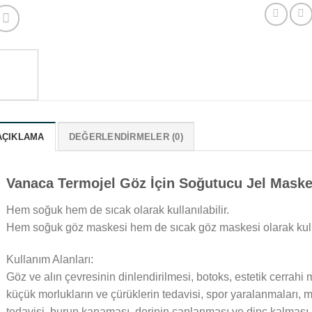
AÇIKLAMA
DEĞERLENDIRMELER (0)
Vanaca Termojel Göz İçin Soğutucu Jel Maske
Hem soğuk hem de sıcak olarak kullanılabilir.
Hem soğuk göz maskesi hem de sıcak göz maskesi olarak kulla
Kullanım Alanları:
Göz ve alın çevresinin dinlendirilmesi, botoks, estetik cerrah
küçük morlukların ve çürüklerin tedavisi, spor yaralanmaları, 
tedavisi, burun kanaması, derinin canlanması ve dinç kalması 