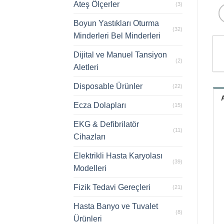
Ateş Ölçerler
(3)
Boyun Yastıkları Oturma
(32)
Minderleri Bel Minderleri
Dijital ve Manuel Tansiyon
(2)
Aletleri
Disposable Ürünler
(22)
Ecza Dolapları
(15)
EKG & Defibrilatör
(11)
Cihazları
Elektrikli Hasta Karyolası
(39)
Modelleri
Fizik Tedavi Gereçleri
(21)
Hasta Banyo ve Tuvalet
(8)
Ürünleri