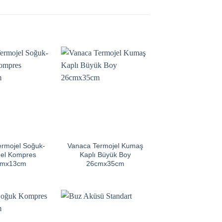
ermojel Soğuk-
Vanaca Termojel Kumaş
Jel Kompres
Kaplı Büyük Boy
cmx13cm
26cmx35cm