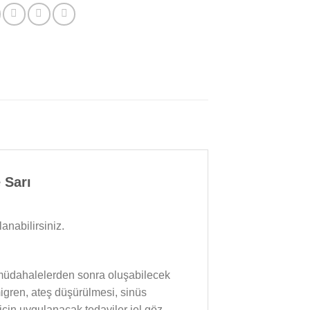
 Sarı
nabilirsiniz.
i müdahalelerden sonra oluşabilecek
migren, ateş düşürülmesi, sinüs
için uygulanacak tedaviler jel göz