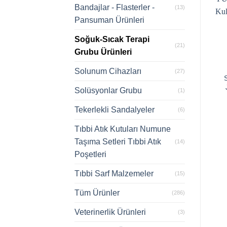
Bandajlar - Flasterler -
(13)
Pansuman Ürünleri
Soğuk-Sıcak Terapi
(21)
Grubu Ürünleri
Solunum Cihazları
(27)
Solüsyonlar Grubu
(1)
Tekerlekli Sandalyeler
(6)
Tıbbi Atık Kutuları Numune
Taşıma Setleri Tıbbi Atık
(14)
Poşetleri
Tıbbi Sarf Malzemeler
(15)
Tüm Ürünler
(286)
Veterinerlik Ürünleri
(3)