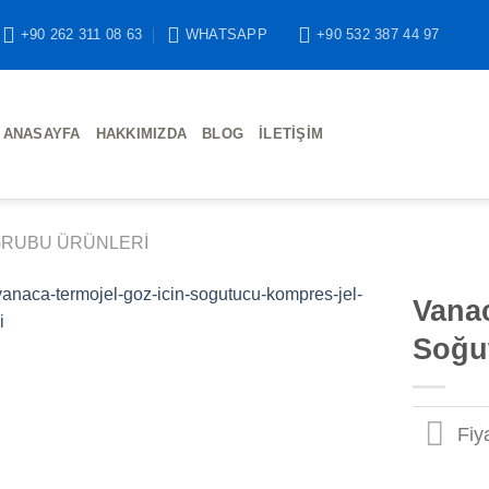
+90 262 311 08 63
WHATSAPP
+90 532 387 44 97
ANASAYFA
HAKKIMIZDA
BLOG
İLETIŞIM
GRUBU ÜRÜNLERI
Vanac
Soğu
Fiy