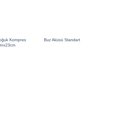
oğuk Kompres
Buz Aküsü Standart
cmx23cm