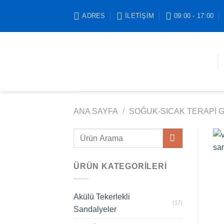
İçeriğe
ADRES
İLETIŞIM
09:00 - 17:00
atla
ANA SAYFA
/
SOĞUK-SICAK TERAPI 
Ara:
ÜRÜN KATEGORILERI
Akülü Tekerlekli
(17)
Sandalyeler