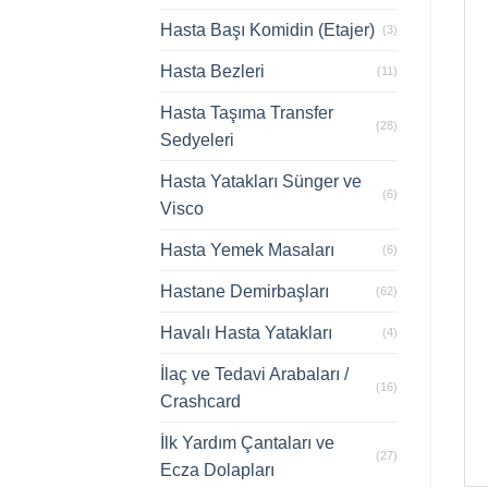
Hasta Başı Komidin (Etajer)
(3)
Hasta Bezleri
(11)
Hasta Taşıma Transfer
(28)
Sedyeleri
Hasta Yatakları Sünger ve
(6)
Visco
Hasta Yemek Masaları
(6)
Hastane Demirbaşları
(62)
Havalı Hasta Yatakları
(4)
İlaç ve Tedavi Arabaları /
(16)
Crashcard
İlk Yardım Çantaları ve
(27)
Ecza Dolapları