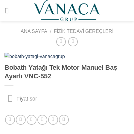
İçeriğe
atla
ANA SAYFA
/
FIZIK TEDAVI GEREÇLERI
Bobath Yatağı Tek Motor Manuel Baş
Ayarlı VNC-552
Fiyat sor