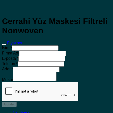
Cerrahi Yüz Maskesi Filtreli
Nonwoven
Fiyat sor
İsim
*
Firma Adı
E-posta
*
Telefon
*
Adet
*
Mesaj
Gönder