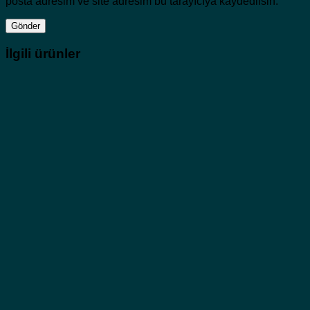
posta adresim ve site adresim bu tarayıcıya kaydedilsin.
İlgili ürünler