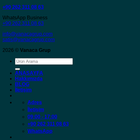
+90 262 311 08 63
WhatsApp Business
+90 262 311 08 63
info@vanacagrup.com
satis@vanacagrup.com
2026 ©
Vanaca Grup
Ara:
ANASAYFA
Hakkımızda
BLOG
İletişim
Adres
İletişim
09:00 - 17:00
+90 262 311 08 63
WhatsApp