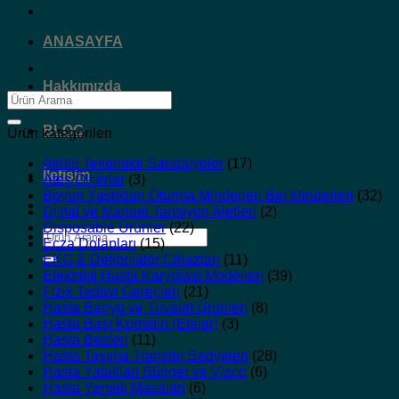
ANASAYFA
Hakkımızda
Ara:
BLOG
Ürün kategorileri
Akülü Tekerlekli Sandalyeler
(17)
İletişim
Ateş Ölçerler
(3)
Boyun Yastıkları Oturma Minderleri Bel Minderleri
(32)
Dijital ve Manuel Tansiyon Aletleri
(2)
Disposable Ürünler
(22)
Ara:
Ecza Dolapları
(15)
EKG & Defibrilatör Cihazları
(11)
Elektrikli Hasta Karyolası Modelleri
(39)
Fizik Tedavi Gereçleri
(21)
Hasta Banyo ve Tuvalet Ürünleri
(8)
Hasta Başı Komidin (Etajer)
(3)
Hasta Bezleri
(11)
Hasta Taşıma Transfer Sedyeleri
(28)
Hasta Yatakları Sünger ve Visco
(6)
Hasta Yemek Masaları
(6)