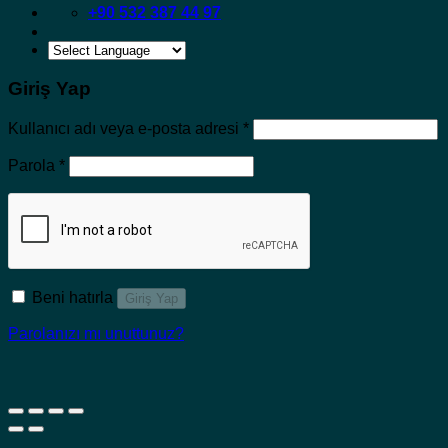
+90 532 387 44 97
Giriş Yap
Gerekli
Kullanıcı adı veya e-posta adresi
*
Gerekli
Parola
*
Beni hatırla
Giriş Yap
Parolanızı mı unuttunuz?