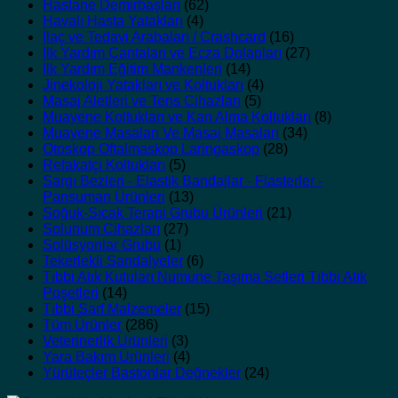
Hastane Demirbaşları
(62)
Havalı Hasta Yatakları
(4)
İlaç ve Tedavi Arabaları / Crashcard
(16)
İlk Yardım Çantaları ve Ecza Dolapları
(27)
İlk Yardım Eğitim Mankenleri
(14)
Jinekoloji Yatakları ve Koltukları
(4)
Masaj Aletleri ve Tens Cihazları
(5)
Muayene Koltukları ve Kan Alma Koltukları
(8)
Muayene Masaları Ve Masaj Masaları
(34)
Otoskop Oftalmaskop Laringaskop
(28)
Refakatçi Koltukları
(5)
Sargı Bezleri - Elastik Bandajlar - Flasterler -
Pansuman Ürünleri
(13)
Soğuk-Sıcak Terapi Grubu Ürünleri
(21)
Solunum Cihazları
(27)
Solüsyonlar Grubu
(1)
Tekerlekli Sandalyeler
(6)
Tıbbi Atık Kutuları Numune Taşıma Setleri Tıbbi Atık
Poşetleri
(14)
Tıbbi Sarf Malzemeler
(15)
Tüm Ürünler
(286)
Veterinerlik Ürünleri
(3)
Yara Bakım Ürünleri
(4)
Yürüteçler Bastonlar Değnekler
(24)