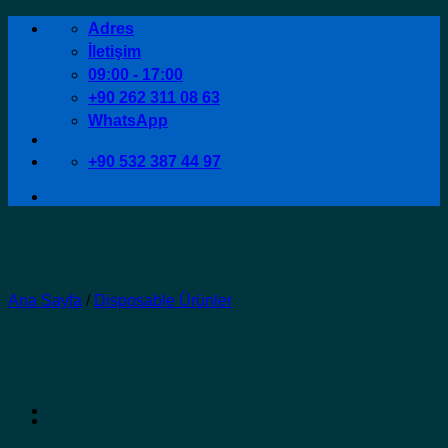
İçeriğe
Adres
atla
İletişim
09:00 - 17:00
+90 262 311 08 63
WhatsApp
+90 532 387 44 97
Ana Sayfa
/
Disposable Ürünler