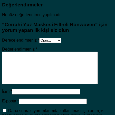
Değerlendirmeler
Henüz değerlendirme yapılmadı.
“Cerrahi Yüz Maskesi Filtreli Nonwoven” için
yorum yapan ilk kişi siz olun
Derecelendirmeniz
*
Değerlendirmeniz
*
İsim
*
E-posta
*
Daha sonraki yorumlarımda kullanılması için adım, e-