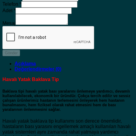
Telefon
*
Adet
*
Mesaj
Gönder
Açıklama
Değerlendirmeler (0)
Havalı Yatak Baklava Tip
Baklava tipi havalı yatak bası yaralarını önlemeye yardımcı, devamlı
kullanılabilecek, ekonomik bir üründür. Çokça tercih edilir ve sessiz
çalışan ürünlerimiz hastanın terlemesini önleyerek hem hastanın
bunalmasını, hem fiziksel olarak rahat etmesini hem de bası
yaralarının önlenmesini sağlar.
Havalı yatak baklava tip kullanımı son derece önemlidir,
hastaların bası yarasını engellemek amaçlı kullanılan havalı
yatak sistemleri aynı zamanda rahat yatmaya yardımcı