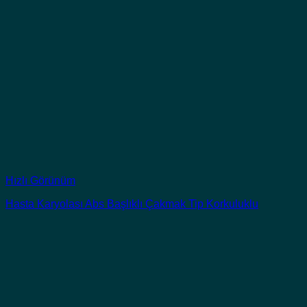
Hızlı Görünüm
Hasta Karyolası Abs Başlıklı Çakmak Tip Korkuluklu