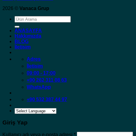
2026 ©
Vanaca Grup
Ara:
ANASAYFA
Hakkımızda
BLOG
İletişim
Adres
İletişim
09:00 - 17:00
+90 262 311 08 63
WhatsApp
+90 532 387 44 97
Giriş Yap
Gerekli
Kullanıcı adı veya e-posta adresi
*