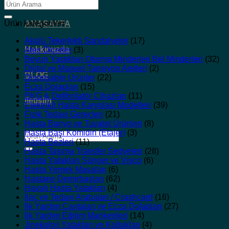
Ara:
Ürün kategorileri
ANASAYFA
Akülü Tekerlekli Sandalyeler
(17)
Hakkımızda
Ateş Ölçerler
(3)
Boyun Yastıkları Oturma Minderleri Bel Minderleri
(32)
Dijital ve Manuel Tansiyon Aletleri
(2)
BLOG
Disposable Ürünler
(22)
Ecza Dolapları
(15)
EKG & Defibrilatör Cihazları
(11)
İletişim
Elektrikli Hasta Karyolası Modelleri
(39)
Fizik Tedavi Gereçleri
(21)
Hasta Banyo ve Tuvalet Ürünleri
(8)
Hasta Başı Komidin (Etajer)
(3)
Ara:
Hasta Bezleri
(11)
Hasta Taşıma Transfer Sedyeleri
(28)
Hasta Yatakları Sünger ve Visco
(6)
Hasta Yemek Masaları
(6)
Hastane Demirbaşları
(62)
Havalı Hasta Yatakları
(4)
İlaç ve Tedavi Arabaları / Crashcard
(16)
İlk Yardım Çantaları ve Ecza Dolapları
(27)
İlk Yardım Eğitim Mankenleri
(14)
Jinekoloji Yatakları ve Koltukları
(4)