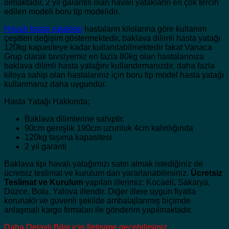
olmaktadır, 2 yıl garantili olan havalı yatakların en çok tercih
edilen modeli boru tip modelidir.
Havalı hasta yatakları
hastaların kilolarına göre kullanım
çeşitleri değişim göstermektedir, baklava dilimli hasta yatağı
120kg kapasiteye kadar kullanılabilmektedir fakat Vanaca
Grup olarak tavsiyemiz en fazla 80kg olan hastalarınıza
baklava dilimli hasta yatağını kullandırmanızdır, daha fazla
kiloya sahip olan hastalarınız için boru tip model hasta yatağı
kullanmanız daha uygundur.
Hasta Yatağı Hakkında;
Baklava dilimlerine sahiptir.
90cm genişlik 190cm uzunluk 4cm kalınlığında
120kg taşıma kapasitesi
2 yıl garanti
Baklava tipi havalı yatağımızı satın almak istediğiniz de
ücretsiz teslimat ve kurulum dan yararlanabilirsiniz.
Ücretsiz
Teslimat ve Kurulum
yapılan illerimiz: Kocaeli, Sakarya,
Düzce, Bolu, Yalova illeridir. Diğer illere uygun fiyatla
korunaklı ve güvenli şekilde ambalajlanmış biçimde
anlaşmalı kargo firmaları ile gönderim yapılmaktadır.
Daha Detaylı Bilgi için İletişime geçebilirsiniz.