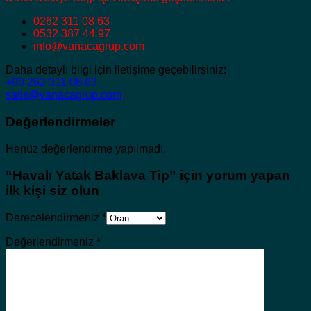
0262 311 08 63
0532 387 44 97
info@vanacagrup.com
Daha detaylı bilgi için iletişime geçebilirsiniz:
+90 262 311 08 63
satis@vanacagrup.com
Değerlendirmeler
Henüz değerlendirme yapılmadı.
“Havalı Yatak Baklava Tip” için yorum yapan
ilk kişi siz olun
Derecelendirmeniz
*
Değerlendirmeniz
*