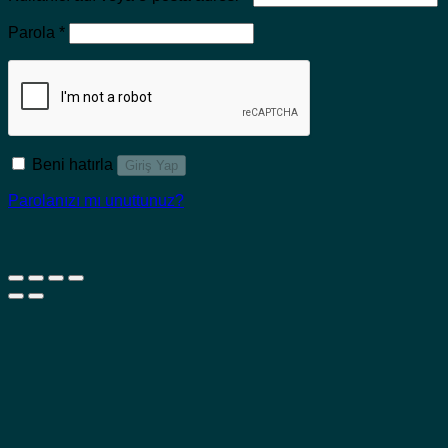
Gerekli
Parola
*
Beni hatırla
Giriş Yap
Parolanızı mı unuttunuz?