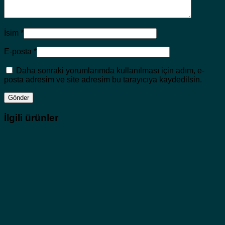
İsim
*
E-posta
*
Daha sonraki yorumlarımda kullanılması için adım, e-
posta adresim ve site adresim bu tarayıcıya kaydedilsin.
İlgili ürünler