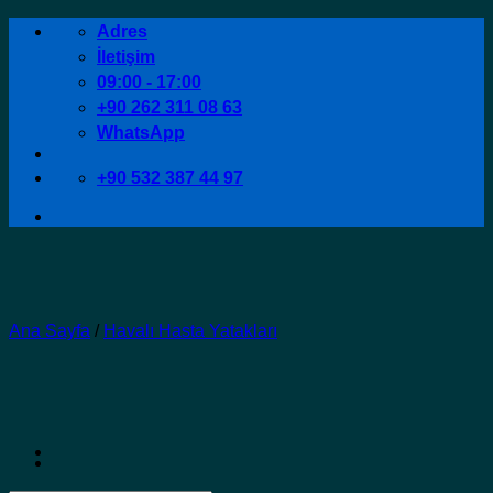
İçeriğe
Adres
atla
İletişim
09:00 - 17:00
+90 262 311 08 63
WhatsApp
+90 532 387 44 97
Ana Sayfa
/
Havalı Hasta Yatakları