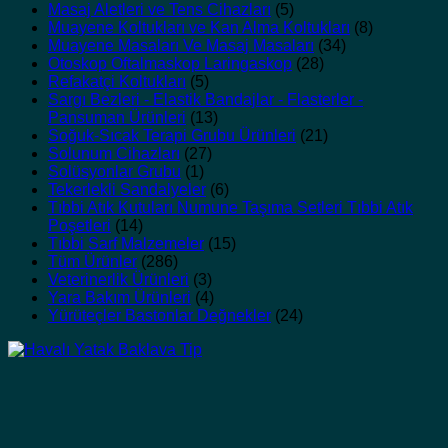
Masaj Aletleri ve Tens Cihazları
(5)
Muayene Koltukları ve Kan Alma Koltukları
(8)
Muayene Masaları Ve Masaj Masaları
(34)
Otoskop Oftalmaskop Laringaskop
(28)
Refakatçi Koltukları
(5)
Sargı Bezleri - Elastik Bandajlar - Flasterler -
Pansuman Ürünleri
(13)
Soğuk-Sıcak Terapi Grubu Ürünleri
(21)
Solunum Cihazları
(27)
Solüsyonlar Grubu
(1)
Tekerlekli Sandalyeler
(6)
Tıbbi Atık Kutuları Numune Taşıma Setleri Tıbbi Atık
Poşetleri
(14)
Tıbbi Sarf Malzemeler
(15)
Tüm Ürünler
(286)
Veterinerlik Ürünleri
(3)
Yara Bakım Ürünleri
(4)
Yürüteçler Bastonlar Değnekler
(24)