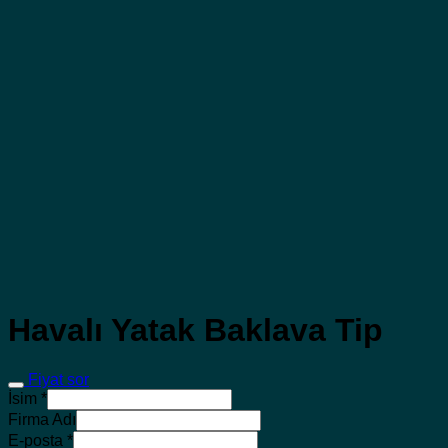
Havalı Yatak Baklava Tip
Fiyat sor
İsim
*
Firma Adı
E-posta
*