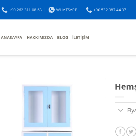
+90 262 311 08 63
WHATSAPP
+90 532 387 44 97
ANASAYFA
HAKKIMIZDA
BLOG
İLETIŞIM
Hemşi
Fiy