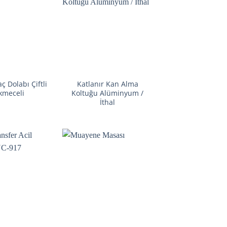
aç Dolabı Çiftli
Katlanır Kan Alma
kmeceli
Koltuğu Alüminyum /
İthal