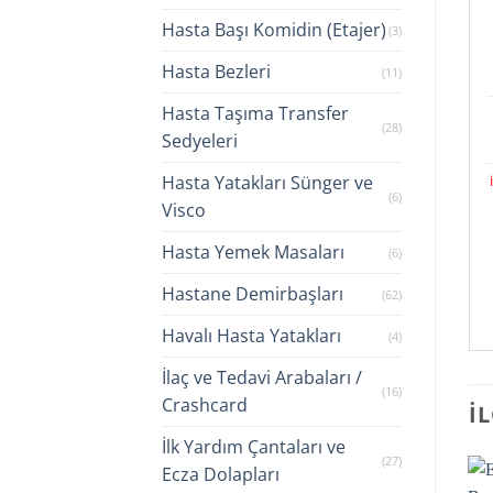
Hasta Başı Komidin (Etajer)
(3)
Hasta Bezleri
(11)
Hasta Taşıma Transfer
(28)
Sedyeleri
Hasta Yatakları Sünger ve
(6)
Visco
Hasta Yemek Masaları
(6)
Hastane Demirbaşları
(62)
Havalı Hasta Yatakları
(4)
İlaç ve Tedavi Arabaları /
(16)
Crashcard
İ
İlk Yardım Çantaları ve
(27)
Ecza Dolapları