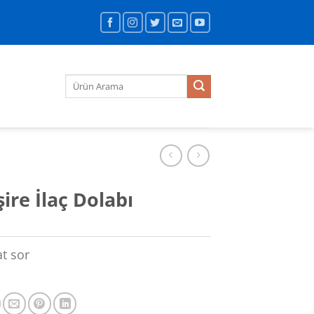
Ara:
re İlaç Dolabı
at sor