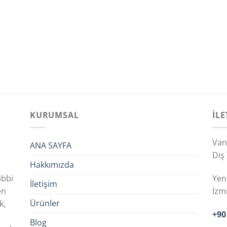
KURUMSAL
İLE
Van
ANA SAYFA
Dış 
Hakkımızda
ıbbi
Yen
İletişim
en
İzm
Ürünler
k,
+90
n
Blog