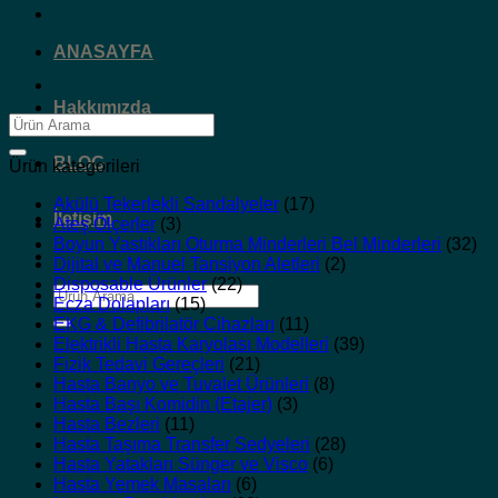
ANASAYFA
Hakkımızda
Ara:
BLOG
Ürün kategorileri
Akülü Tekerlekli Sandalyeler
(17)
İletişim
Ateş Ölçerler
(3)
Boyun Yastıkları Oturma Minderleri Bel Minderleri
(32)
Dijital ve Manuel Tansiyon Aletleri
(2)
Disposable Ürünler
(22)
Ara:
Ecza Dolapları
(15)
EKG & Defibrilatör Cihazları
(11)
Elektrikli Hasta Karyolası Modelleri
(39)
Fizik Tedavi Gereçleri
(21)
Hasta Banyo ve Tuvalet Ürünleri
(8)
Hasta Başı Komidin (Etajer)
(3)
Hasta Bezleri
(11)
Hasta Taşıma Transfer Sedyeleri
(28)
Hasta Yatakları Sünger ve Visco
(6)
Hasta Yemek Masaları
(6)