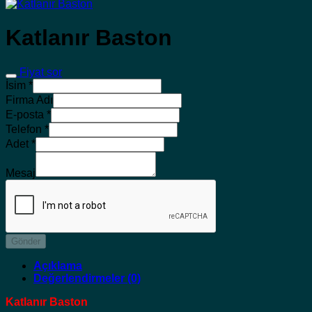
Katlanır Baston
Fiyat sor
İsim
*
Firma Adı
E-posta
*
Telefon
*
Adet
*
Mesaj
Gönder
Açıklama
Değerlendirmeler (0)
Katlanır Baston