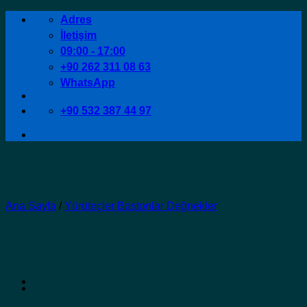
İçeriğe
Adres
atla
İletişim
09:00 - 17:00
+90 262 311 08 63
WhatsApp
+90 532 387 44 97
Ana Sayfa
/
Yürüteçler Bastonlar Değnekler