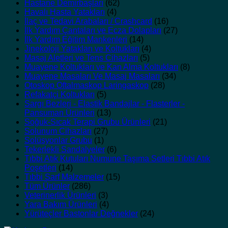
Hastane Demirbaşları
(62)
Havalı Hasta Yatakları
(4)
İlaç ve Tedavi Arabaları / Crashcard
(16)
İlk Yardım Çantaları ve Ecza Dolapları
(27)
İlk Yardım Eğitim Mankenleri
(14)
Jinekoloji Yatakları ve Koltukları
(4)
Masaj Aletleri ve Tens Cihazları
(5)
Muayene Koltukları ve Kan Alma Koltukları
(8)
Muayene Masaları Ve Masaj Masaları
(34)
Otoskop Oftalmaskop Laringaskop
(28)
Refakatçi Koltukları
(5)
Sargı Bezleri - Elastik Bandajlar - Flasterler -
Pansuman Ürünleri
(13)
Soğuk-Sıcak Terapi Grubu Ürünleri
(21)
Solunum Cihazları
(27)
Solüsyonlar Grubu
(1)
Tekerlekli Sandalyeler
(6)
Tıbbi Atık Kutuları Numune Taşıma Setleri Tıbbi Atık
Poşetleri
(14)
Tıbbi Sarf Malzemeler
(15)
Tüm Ürünler
(286)
Veterinerlik Ürünleri
(3)
Yara Bakım Ürünleri
(4)
Yürüteçler Bastonlar Değnekler
(24)