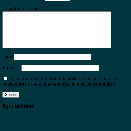
Değerlendirmeniz
*
İsim
*
E-posta
*
Daha sonraki yorumlarımda kullanılması için adım, e-
posta adresim ve site adresim bu tarayıcıya kaydedilsin.
İlgili ürünler