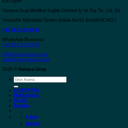
İLETİŞİM
Vanaca Grup Medikal Sağlık Ürünleri İç Ve Dış Tic. Ltd. Şti.
Yenişehir Mahallesi Özden Sokak No:31 İzmit/KOCAELİ
+90 262 311 08 63
WhatsApp Business
+90 262 311 08 63
info@vanacagrup.com
satis@vanacagrup.com
2026 ©
Vanaca Grup
Ara:
ANASAYFA
Hakkımızda
BLOG
İletişim
Adres
İletişim