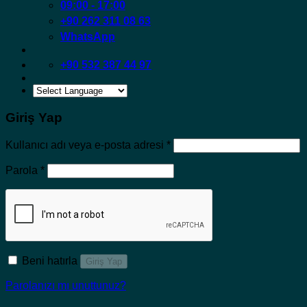
09:00 - 17:00
+90 262 311 08 63
WhatsApp
+90 532 387 44 97
Giriş Yap
Gerekli
Kullanıcı adı veya e-posta adresi
*
Gerekli
Parola
*
Beni hatırla
Giriş Yap
Parolanızı mı unuttunuz?