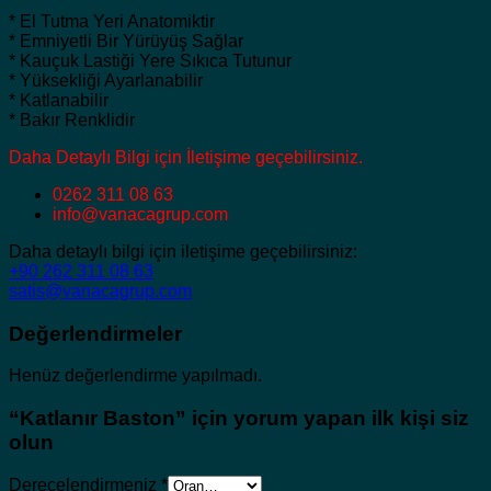
* El Tutma Yeri Anatomiktir
* Emniyetli Bir Yürüyüş Sağlar
* Kauçuk Lastiği Yere Sıkıca Tutunur
* Yüksekliği Ayarlanabilir
* Katlanabilir
* Bakır Renklidir
Daha Detaylı Bilgi için İletişime geçebilirsiniz.
0262 311 08 63
info@vanacagrup.com
Daha detaylı bilgi için iletişime geçebilirsiniz:
+90 262 311 08 63
satis@vanacagrup.com
Değerlendirmeler
Henüz değerlendirme yapılmadı.
“Katlanır Baston” için yorum yapan ilk kişi siz
olun
Derecelendirmeniz
*