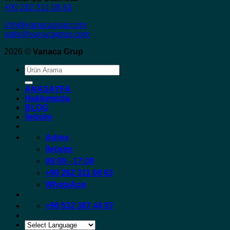
+90 262 311 08 63
info@vanacagrup.com
satis@vanacagrup.com
2026 ©
Vanaca Grup
Ara:
ANASAYFA
Hakkımızda
BLOG
İletişim
Adres
İletişim
09:00 - 17:00
+90 262 311 08 63
WhatsApp
+90 532 387 44 97