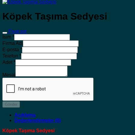
Köpek Taşıma Sedyesi
Fiyat sor
İsim
*
Firma Adı
E-posta
*
Telefon
*
Adet
*
Mesaj
Gönder
Açıklama
Değerlendirmeler (0)
Köpek Taşıma Sedyesi