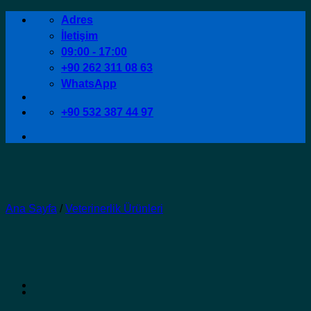
İçeriğe
Adres
atla
İletişim
09:00 - 17:00
+90 262 311 08 63
WhatsApp
+90 532 387 44 97
Ana Sayfa
/
Veterinerlik Ürünleri