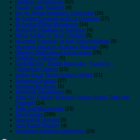
Hastane Demirbaşları
(62)
Havalı Hasta Yatakları
(4)
İlaç ve Tedavi Arabaları / Crashcard
(16)
İlk Yardım Çantaları ve Ecza Dolapları
(27)
İlk Yardım Eğitim Mankenleri
(14)
Jinekoloji Yatakları ve Koltukları
(4)
Masaj Aletleri ve Tens Cihazları
(5)
Muayene Koltukları ve Kan Alma Koltukları
(8)
Muayene Masaları Ve Masaj Masaları
(34)
Otoskop Oftalmaskop Laringaskop
(28)
Refakatçi Koltukları
(5)
Sargı Bezleri - Elastik Bandajlar - Flasterler -
Pansuman Ürünleri
(13)
Soğuk-Sıcak Terapi Grubu Ürünleri
(21)
Solunum Cihazları
(27)
Solüsyonlar Grubu
(1)
Tekerlekli Sandalyeler
(6)
Tıbbi Atık Kutuları Numune Taşıma Setleri Tıbbi Atık
Poşetleri
(14)
Tıbbi Sarf Malzemeler
(15)
Tüm Ürünler
(286)
Veterinerlik Ürünleri
(3)
Yara Bakım Ürünleri
(4)
Yürüteçler Bastonlar Değnekler
(24)