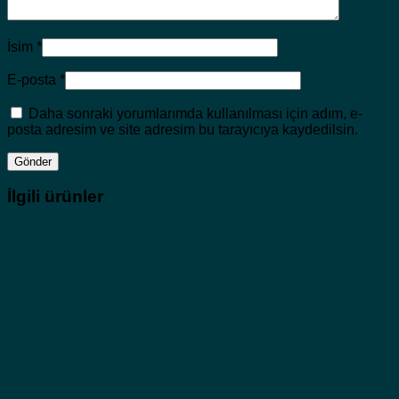
İsim
*
E-posta
*
Daha sonraki yorumlarımda kullanılması için adım, e-
posta adresim ve site adresim bu tarayıcıya kaydedilsin.
İlgili ürünler