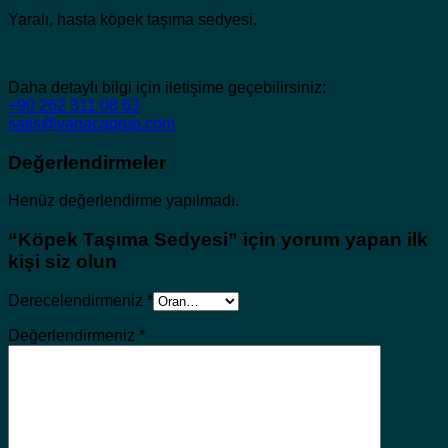
Yaralı, hasta köpek taşıma sedyesi.
Daha detaylı bilgi için iletişime geçebilirsiniz:
+90 262 311 08 63
satis@vanacagrup.com
Değerlendirmeler
Henüz değerlendirme yapılmadı.
“Köpek Taşıma Sedyesi” için yorum yapan ilk
kişi siz olun
Derecelendirmeniz
*
Değerlendirmeniz
*