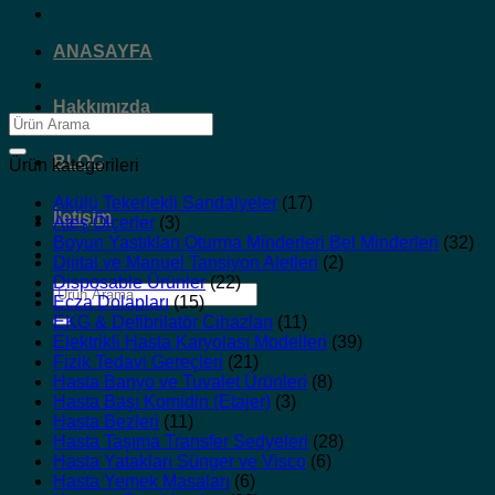
ANASAYFA
Hakkımızda
Ara:
BLOG
Ürün kategorileri
Akülü Tekerlekli Sandalyeler
(17)
İletişim
Ateş Ölçerler
(3)
Boyun Yastıkları Oturma Minderleri Bel Minderleri
(32)
Dijital ve Manuel Tansiyon Aletleri
(2)
Disposable Ürünler
(22)
Ara:
Ecza Dolapları
(15)
EKG & Defibrilatör Cihazları
(11)
Elektrikli Hasta Karyolası Modelleri
(39)
Fizik Tedavi Gereçleri
(21)
Hasta Banyo ve Tuvalet Ürünleri
(8)
Hasta Başı Komidin (Etajer)
(3)
Hasta Bezleri
(11)
Hasta Taşıma Transfer Sedyeleri
(28)
Hasta Yatakları Sünger ve Visco
(6)
Hasta Yemek Masaları
(6)