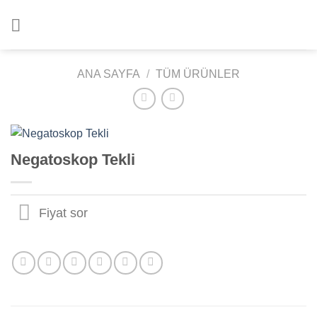
İçeriğe
atla
ANA SAYFA
/
TÜM ÜRÜNLER
Negatoskop Tekli
Fiyat sor