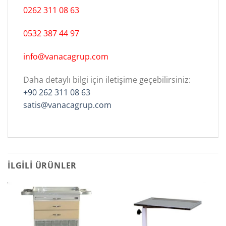
0262 311 08 63
0532 387 44 97
info@vanacagrup.com
Daha detaylı bilgi için iletişime geçebilirsiniz:
+90 262 311 08 63
satis@vanacagrup.com
İLGILI ÜRÜNLER