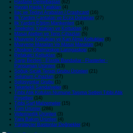
Hastane Demirbaşları
(62)
Havalı Hasta Yatakları
(4)
İlaç ve Tedavi Arabaları / Crashcard
(16)
İlk Yardım Çantaları ve Ecza Dolapları
(27)
İlk Yardım Eğitim Mankenleri
(14)
Jinekoloji Yatakları ve Koltukları
(4)
Masaj Aletleri ve Tens Cihazları
(5)
Muayene Koltukları ve Kan Alma Koltukları
(8)
Muayene Masaları Ve Masaj Masaları
(34)
Otoskop Oftalmaskop Laringaskop
(28)
Refakatçi Koltukları
(5)
Sargı Bezleri - Elastik Bandajlar - Flasterler -
Pansuman Ürünleri
(13)
Soğuk-Sıcak Terapi Grubu Ürünleri
(21)
Solunum Cihazları
(27)
Solüsyonlar Grubu
(1)
Tekerlekli Sandalyeler
(6)
Tıbbi Atık Kutuları Numune Taşıma Setleri Tıbbi Atık
Poşetleri
(14)
Tıbbi Sarf Malzemeler
(15)
Tüm Ürünler
(286)
Veterinerlik Ürünleri
(3)
Yara Bakım Ürünleri
(4)
Yürüteçler Bastonlar Değnekler
(24)