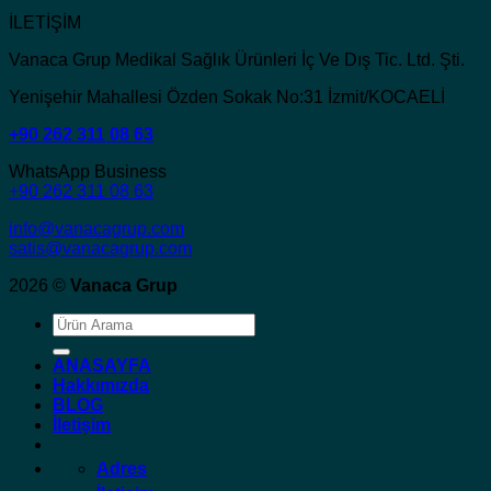
İLETİŞİM
Vanaca Grup Medikal Sağlık Ürünleri İç Ve Dış Tic. Ltd. Şti.
Yenişehir Mahallesi Özden Sokak No:31 İzmit/KOCAELİ
+90 262 311 08 63
WhatsApp Business
+90 262 311 08 63
info@vanacagrup.com
satis@vanacagrup.com
2026 ©
Vanaca Grup
Ara:
ANASAYFA
Hakkımızda
BLOG
İletişim
Adres