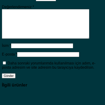
Değerlendirmeniz
*
İsim
*
E-posta
*
Daha sonraki yorumlarımda kullanılması için adım, e-
posta adresim ve site adresim bu tarayıcıya kaydedilsin.
İlgili ürünler