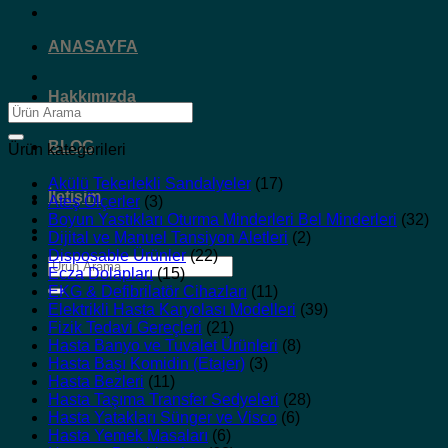
ANASAYFA
Hakkımızda
Ara:
BLOG
Ürün kategorileri
Akülü Tekerlekli Sandalyeler
(17)
İletişim
Ateş Ölçerler
(3)
Boyun Yastıkları Oturma Minderleri Bel Minderleri
(32)
Dijital ve Manuel Tansiyon Aletleri
(2)
Disposable Ürünler
(22)
Ara:
Ecza Dolapları
(15)
EKG & Defibrilatör Cihazları
(11)
Elektrikli Hasta Karyolası Modelleri
(39)
Fizik Tedavi Gereçleri
(21)
Hasta Banyo ve Tuvalet Ürünleri
(8)
Hasta Başı Komidin (Etajer)
(3)
Hasta Bezleri
(11)
Hasta Taşıma Transfer Sedyeleri
(28)
Hasta Yatakları Sünger ve Visco
(6)
Hasta Yemek Masaları
(6)