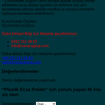
* 3 Bölümden oluşan camlı komple plastik duvara monte
edilebilen ecza dolabı işyerleri ve evleriniz için acil
durumlarda elinizin altında medikal ve eczane ürünlerini
saklayıp muhafaza edebilirsiniz.
Ecza Dolabı Ölçüleri :
52cmX48cmX16cm
Daha Detaylı Bilgi için İletişime geçebilirsiniz.
0262 311 08 63
info@vanacagrup.com
Daha detaylı bilgi için iletişime geçebilirsiniz:
+90 262 311 08 63
satis@vanacagrup.com
Değerlendirmeler
Henüz değerlendirme yapılmadı.
“Plastik Ecza Dolabı” için yorum yapan ilk kişi
siz olun
Derecelendirmeniz
*