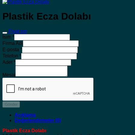
Plastik Ecza Dolabı
Fiyat sor
İsim
*
Firma Adı
E-posta
*
Telefon
*
Adet
*
Mesaj
Gönder
Açıklama
Değerlendirmeler (0)
Plastik Ecza Dolabı