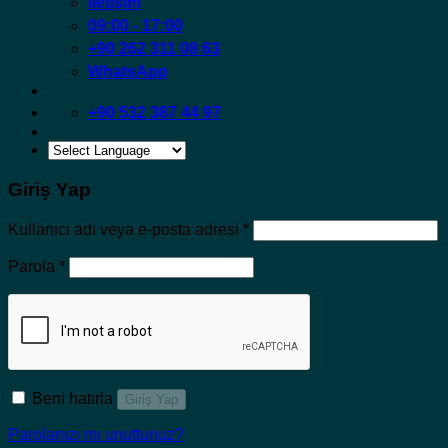
İletişim
09:00 - 17:00
+90 262 311 08 63
WhatsApp
+90 532 387 44 97
Giriş Yap
Gerekli
Kullanıcı adı veya e-posta adresi
*
Gerekli
Parola
*
Beni hatırla
Giriş Yap
Parolanızı mı unuttunuz?