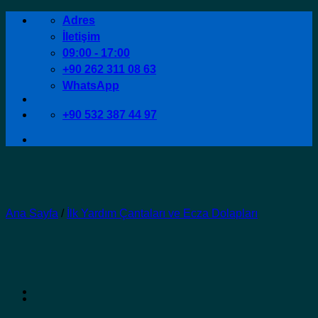
İçeriğe
Adres
atla
İletişim
09:00 - 17:00
+90 262 311 08 63
WhatsApp
+90 532 387 44 97
Ana Sayfa
/
İlk Yardım Çantaları ve Ecza Dolapları