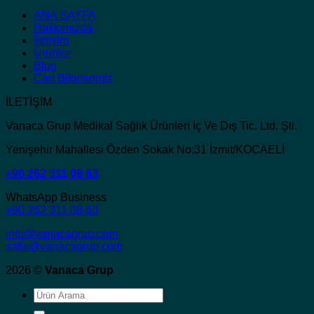
ANA SAYFA
Hakkımızda
İletişim
Ürünler
Blog
Cari Bilgilerimiz
İLETİŞİM
Vanaca Grup Medikal Sağlık Ürünleri İç Ve Dış Tic. Ltd. Şti.
Yenişehir Mahallesi Özden Sokak No:31 İzmit/KOCAELİ
+90 262 311 08 63
WhatsApp Business
+90 262 311 08 63
info@vanacagrup.com
satis@vanacagrup.com
2026 ©
Vanaca Grup
Ara: