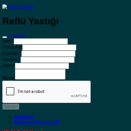
Reflü Yastığı
Fiyat sor
İsim
*
Firma Adı
E-posta
*
Telefon
*
Adet
*
Mesaj
Gönder
Açıklama
Değerlendirmeler (0)