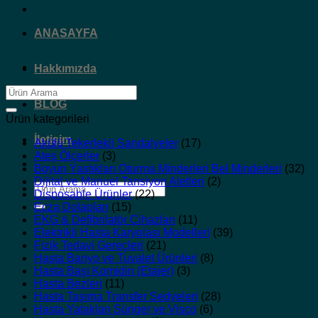
ANASAYFA
Hakkımızda
Ara:
BLOG
Ürün kategorileri
İletişim
Akülü Tekerlekli Sandalyeler
(17)
Ateş Ölçerler
(3)
Boyun Yastıkları Oturma Minderleri Bel Minderleri
(32)
Dijital ve Manuel Tansiyon Aletleri
(2)
Ara:
Disposable Ürünler
(22)
Ecza Dolapları
(15)
EKG & Defibrilatör Cihazları
(11)
Elektrikli Hasta Karyolası Modelleri
(39)
Fizik Tedavi Gereçleri
(21)
Hasta Banyo ve Tuvalet Ürünleri
(8)
Hasta Başı Komidin (Etajer)
(3)
Hasta Bezleri
(11)
Hasta Taşıma Transfer Sedyeleri
(28)
Hasta Yatakları Sünger ve Visco
(6)