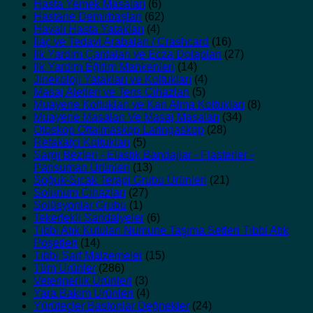
Hasta Yemek Masaları
(6)
Hastane Demirbaşları
(62)
Havalı Hasta Yatakları
(4)
İlaç ve Tedavi Arabaları / Crashcard
(16)
İlk Yardım Çantaları ve Ecza Dolapları
(27)
İlk Yardım Eğitim Mankenleri
(14)
Jinekoloji Yatakları ve Koltukları
(4)
Masaj Aletleri ve Tens Cihazları
(5)
Muayene Koltukları ve Kan Alma Koltukları
(8)
Muayene Masaları Ve Masaj Masaları
(34)
Otoskop Oftalmaskop Laringaskop
(28)
Refakatçi Koltukları
(5)
Sargı Bezleri - Elastik Bandajlar - Flasterler -
Pansuman Ürünleri
(13)
Soğuk-Sıcak Terapi Grubu Ürünleri
(21)
Solunum Cihazları
(27)
Solüsyonlar Grubu
(1)
Tekerlekli Sandalyeler
(6)
Tıbbi Atık Kutuları Numune Taşıma Setleri Tıbbi Atık
Poşetleri
(14)
Tıbbi Sarf Malzemeler
(15)
Tüm Ürünler
(286)
Veterinerlik Ürünleri
(3)
Yara Bakım Ürünleri
(4)
Yürüteçler Bastonlar Değnekler
(24)