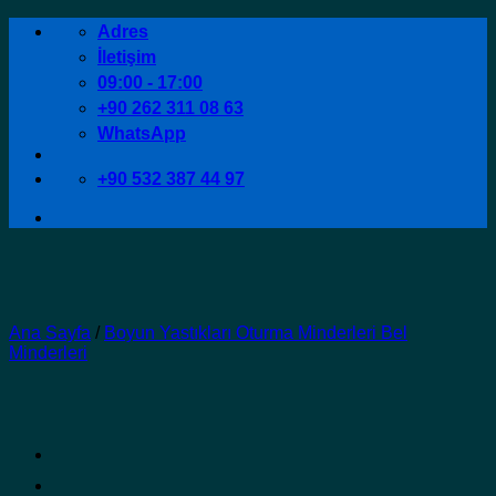
İçeriğe
Adres
atla
İletişim
09:00 - 17:00
+90 262 311 08 63
WhatsApp
+90 532 387 44 97
Ana Sayfa
/
Boyun Yastıkları Oturma Minderleri Bel
Minderleri