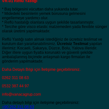
VR-01 Reflü Yastığı
* Baş bölgesini vücuttan daha yukarıda tutar.
* Midedeki besinlerin yemek borusuna gelmesini
engellemeye yardımcı olur.
* Reflü hastalığı olanlara uygun şekilde tasarlanmıştır.
* Tercihe göre visco elastic malzemeden yada flexible sünger
olarak üretimi yapılmaktadır.
Reflü Yastığı satın almak istediğiniz de ücretsiz teslimat ve
kurulum dan yararlanabilirsiniz.
Ücretsiz Teslimat
yapılan
illerimiz: Kocaeli, Sakarya, Düzce, Bolu, Yalova illeridir.
Diğer illere uygun fiyatla korunaklı ve güvenli şekilde
ambalajlanmış biçimde anlaşmalı kargo firmaları ile
gönderim yapılmaktadır.
Daha Detaylı Bilgi için İletişime geçebilirsiniz.
0262 311 08 63
0532 387 44 97
info@vanacagrup.com
Daha detaylı bilgi için iletişime geçebilirsiniz:
+90 262 311 08 63