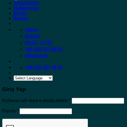
ANASAYFA
Hakkımızda
BLOG
İletişim
Adres
İletişim
09:00 - 17:00
+90 262 311 08 63
WhatsApp
+90 532 387 44 97
Giriş Yap
Gerekli
Kullanıcı adı veya e-posta adresi
*
Gerekli
Parola
*