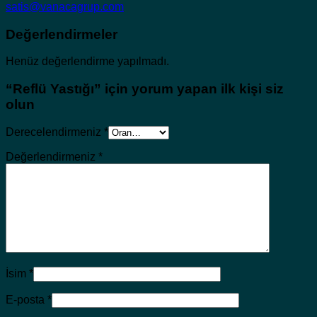
satis@vanacagrup.com
Değerlendirmeler
Henüz değerlendirme yapılmadı.
“Reflü Yastığı” için yorum yapan ilk kişi siz
olun
Derecelendirmeniz
*
Değerlendirmeniz
*
İsim
*
E-posta
*