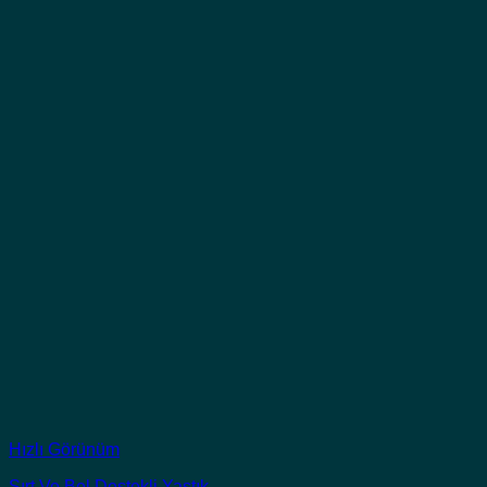
Hızlı Görünüm
Sırt Ve Bel Destekli Yastık