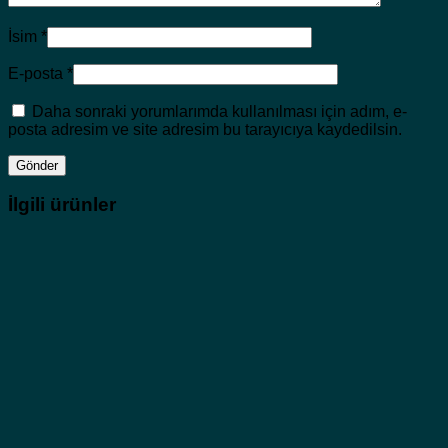
İsim
*
E-posta
*
Daha sonraki yorumlarımda kullanılması için adım, e-
posta adresim ve site adresim bu tarayıcıya kaydedilsin.
İlgili ürünler