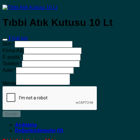
Tıbbi Atık Kutusu 10 Lt
Fiyat sor
İsim
*
Firma Adı
E-posta
*
Telefon
*
Adet
*
Mesaj
Gönder
Açıklama
Değerlendirmeler (0)