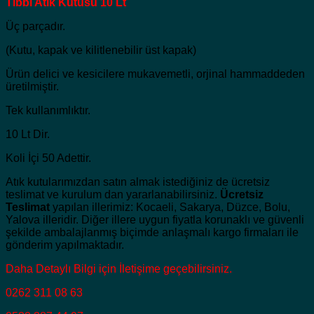
Tıbbi Atık Kutusu 10 Lt
Üç parçadır.
(Kutu, kapak ve kilitlenebilir üst kapak)
Ürün delici ve kesicilere mukavemetli, orjinal hammaddeden
üretilmiştir.
Tek kullanımlıktır.
10 Lt Dir.
Koli İçi 50 Adettir.
Atık kutularımızdan satın almak istediğiniz de ücretsiz
teslimat ve kurulum dan yararlanabilirsiniz.
Ücretsiz
Teslimat
yapılan illerimiz: Kocaeli, Sakarya, Düzce, Bolu,
Yalova illeridir. Diğer illere uygun fiyatla korunaklı ve güvenli
şekilde ambalajlanmış biçimde anlaşmalı kargo firmaları ile
gönderim yapılmaktadır.
Daha Detaylı Bilgi için İletişime geçebilirsiniz.
0262 311 08 63