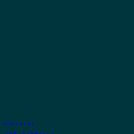
Hızlı Görünüm
Pedallı Tıbbi Atık Kovası