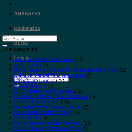
ANASAYFA
Hakkımızda
Ara:
BLOG
Ürün kategorileri
İletişim
Akülü Tekerlekli Sandalyeler
(17)
Ateş Ölçerler
(3)
Boyun Yastıkları Oturma Minderleri Bel Minderleri
(32)
Dijital ve Manuel Tansiyon Aletleri
(2)
Ara:
Disposable Ürünler
(22)
Ecza Dolapları
(15)
EKG & Defibrilatör Cihazları
(11)
Elektrikli Hasta Karyolası Modelleri
(39)
Fizik Tedavi Gereçleri
(21)
Hasta Banyo ve Tuvalet Ürünleri
(8)
Hasta Başı Komidin (Etajer)
(3)
Hasta Bezleri
(11)
Hasta Taşıma Transfer Sedyeleri
(28)
Hasta Yatakları Sünger ve Visco
(6)