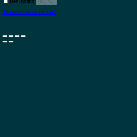
Beni hatırla
Giriş Yap
Parolanızı mı unuttunuz?