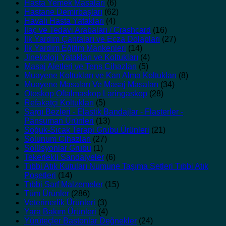
Hasta Yemek Masaları
(6)
Hastane Demirbaşları
(62)
Havalı Hasta Yatakları
(4)
İlaç ve Tedavi Arabaları / Crashcard
(16)
İlk Yardım Çantaları ve Ecza Dolapları
(27)
İlk Yardım Eğitim Mankenleri
(14)
Jinekoloji Yatakları ve Koltukları
(4)
Masaj Aletleri ve Tens Cihazları
(5)
Muayene Koltukları ve Kan Alma Koltukları
(8)
Muayene Masaları Ve Masaj Masaları
(34)
Otoskop Oftalmaskop Laringaskop
(28)
Refakatçi Koltukları
(5)
Sargı Bezleri - Elastik Bandajlar - Flasterler -
Pansuman Ürünleri
(13)
Soğuk-Sıcak Terapi Grubu Ürünleri
(21)
Solunum Cihazları
(27)
Solüsyonlar Grubu
(1)
Tekerlekli Sandalyeler
(6)
Tıbbi Atık Kutuları Numune Taşıma Setleri Tıbbi Atık
Poşetleri
(14)
Tıbbi Sarf Malzemeler
(15)
Tüm Ürünler
(286)
Veterinerlik Ürünleri
(3)
Yara Bakım Ürünleri
(4)
Yürüteçler Bastonlar Değnekler
(24)