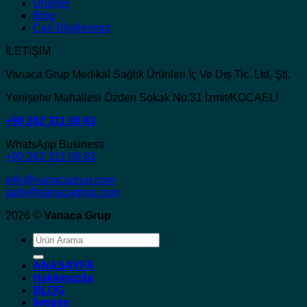
Ürünler
Blog
Cari Bilgilerimiz
İLETİŞİM
Vanaca Grup Medikal Sağlık Ürünleri İç Ve Dış Tic. Ltd. Şti.
Yenişehir Mahallesi Özden Sokak No:31 İzmit/KOCAELİ
+90 262 311 08 63
WhatsApp Business
+90 262 311 08 63
info@vanacagrup.com
satis@vanacagrup.com
2026 ©
Vanaca Grup
Ara:
ANASAYFA
Hakkımızda
BLOG
İletişim