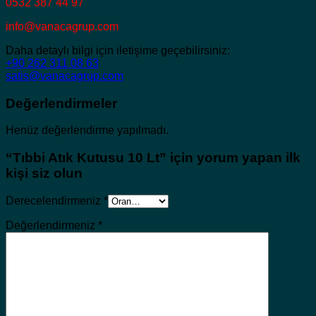
0532 387 44 97
info@vanacagrup.com
Daha detaylı bilgi için iletişime geçebilirsiniz:
+90 262 311 08 63
satis@vanacagrup.com
Değerlendirmeler
Henüz değerlendirme yapılmadı.
“Tıbbi Atık Kutusu 10 Lt” için yorum yapan ilk
kişi siz olun
Derecelendirmeniz
*
Değerlendirmeniz
*