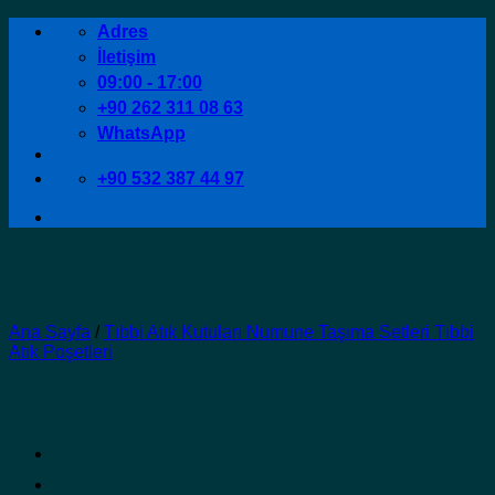
İçeriğe
Adres
atla
İletişim
09:00 - 17:00
+90 262 311 08 63
WhatsApp
+90 532 387 44 97
Ana Sayfa
/
Tıbbi Atık Kutuları Numune Taşıma Setleri Tıbbi
Atık Poşetleri