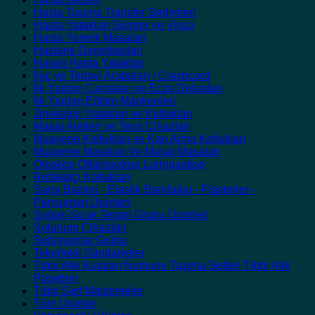
Hasta Taşıma Transfer Sedyeleri
Hasta Yatakları Sünger ve Visco
Hasta Yemek Masaları
Hastane Demirbaşları
Havalı Hasta Yatakları
İlaç ve Tedavi Arabaları / Crashcard
İlk Yardım Çantaları ve Ecza Dolapları
İlk Yardım Eğitim Mankenleri
Jinekoloji Yatakları ve Koltukları
Masaj Aletleri ve Tens Cihazları
Muayene Koltukları ve Kan Alma Koltukları
Muayene Masaları Ve Masaj Masaları
Otoskop Oftalmaskop Laringaskop
Refakatçi Koltukları
Sargı Bezleri - Elastik Bandajlar - Flasterler -
Pansuman Ürünleri
Soğuk-Sıcak Terapi Grubu Ürünleri
Solunum Cihazları
Solüsyonlar Grubu
Tekerlekli Sandalyeler
Tıbbi Atık Kutuları Numune Taşıma Setleri Tıbbi Atık
Poşetleri
Tıbbi Sarf Malzemeler
Tüm Ürünler