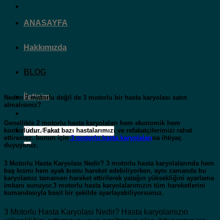
ANASAYFA
Hakkımızda
BLOG
İletişim
Neden 2 motorlu değil de 3 motorlu bir hasta karyolası satın
almalısınız?
Genellikle 2 motorlu hasta karyolaları hem ekonomik hem
Ara:
konforludur. Fakat bazı hastalarımızı ve refakatçilerimizi rahat
ettiremez. bunun için
3 motorlu hasta karyolaları
na ihtiyaç
duyuyoruz.
3 Motorlu Hasta Karyolası Nedir? 3 motorlu hasta karyolalarında hem
baş kısmı hem ayak kısmı hareket edebiliyorken, aynı zamanda bu
karyolamız tamamen hareket ettirilerek yatağın yüksekliğini ayarlama
imkanı sunuyor.3 motorlu hasta karyolalarımızın tüm hareketlerini
kumandasıyla basit bir şekilde ayarlayabiliyorsunuz.
3 Motorlu Hasta Karyolası Nedir? Hasta karyolamızın