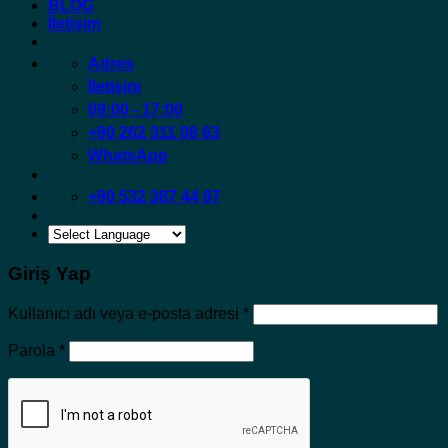
BLOG
İletişim
Adres
İletişim
09:00 - 17:00
+90 262 311 08 63
WhatsApp
+90 532 387 44 97
Giriş Yap
Gerekli
Kullanıcı adı veya e-posta adresi
*
Gerekli
Parola
*