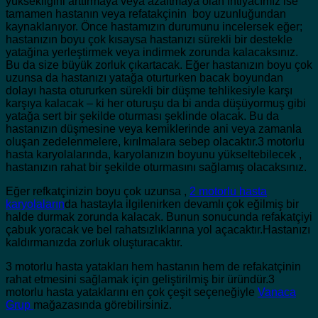
yüksekliğini arttırmaya veya azaltmaya olan ihtiyacımız ise
tamamen hastanın veya refatakçinin boy uzunluğundan
kaynaklanıyor. Önce hastamızın durumunu incelersek eğer;
hastanızın boyu çok kısaysa hastanızı sürekli bir destekle
yatağina yerleştirmek veya indirmek zorunda kalacaksınız.
Bu da size büyük zorluk çıkartacak. Eğer hastanızın boyu çok
uzunsa da hastanızı yatağa oturturken bacak boyundan
dolayı hasta otururken sürekli bir düşme tehlikesiyle karşı
karşıya kalacak – ki her oturuşu da bi anda düşüyormuş gibi
yatağa sert bir şekilde oturması şeklinde olacak. Bu da
hastanızın düşmesine veya kemiklerinde ani veya zamanla
oluşan zedelenmelere, kırılmalara sebep olacaktır.3 motorlu
hasta karyolalarında, karyolanızın boyunu yükseltebilecek ,
hastanızın rahat bir şekilde oturmasını sağlamış olacaksınız.
Eğer refkatçinizin boyu çok uzunsa ,
2 motorlu hasta
karyolaların
da hastayla ilgilenirken devamlı çok eğilmiş bir
halde durmak zorunda kalacak. Bunun sonucunda refakatçiyi
çabuk yoracak ve bel rahatsızlıklarına yol açacaktır.Hastanızı
kaldırmanızda zorluk oluşturacaktır.
3 motorlu hasta yatakları hem hastanın hem de refakatçinin
rahat etmesini sağlamak için geliştirilmiş bir üründür.3
motorlu hasta yataklarını en çok çeşit seçeneğiyle
Vanaca
Grup
mağazasında görebilirsiniz.