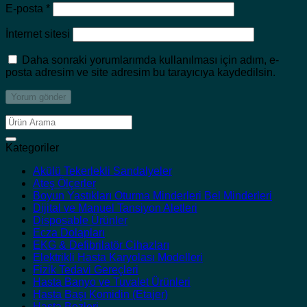
E-posta
*
İnternet sitesi
Daha sonraki yorumlarımda kullanılması için adım, e-
posta adresim ve site adresim bu tarayıcıya kaydedilsin.
Ara:
Kategoriler
Akülü Tekerlekli Sandalyeler
Ateş Ölçerler
Boyun Yastıkları Oturma Minderleri Bel Minderleri
Dijital ve Manuel Tansiyon Aletleri
Disposable Ürünler
Ecza Dolapları
EKG & Defibrilatör Cihazları
Elektrikli Hasta Karyolası Modelleri
Fizik Tedavi Gereçleri
Hasta Banyo ve Tuvalet Ürünleri
Hasta Başı Komidin (Etajer)
Hasta Bezleri