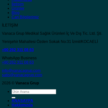
İletişim
Ürünler
Blog
Cari Bilgilerimiz
İLETİŞİM
Vanaca Grup Medikal Sağlık Ürünleri İç Ve Dış Tic. Ltd. Şti.
Yenişehir Mahallesi Özden Sokak No:31 İzmit/KOCAELİ
+90 262 311 08 63
WhatsApp Business
+90 262 311 08 63
info@vanacagrup.com
satis@vanacagrup.com
2026 ©
Vanaca Grup
Ara:
ANASAYFA
Hakkımızda