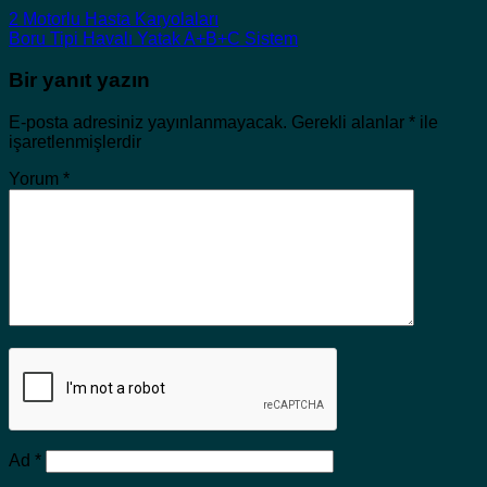
2 Motorlu Hasta Karyolaları
Boru Tipi Havalı Yatak A+B+C Sistem
Bir yanıt yazın
E-posta adresiniz yayınlanmayacak.
Gerekli alanlar
*
ile
işaretlenmişlerdir
Yorum
*
Ad
*