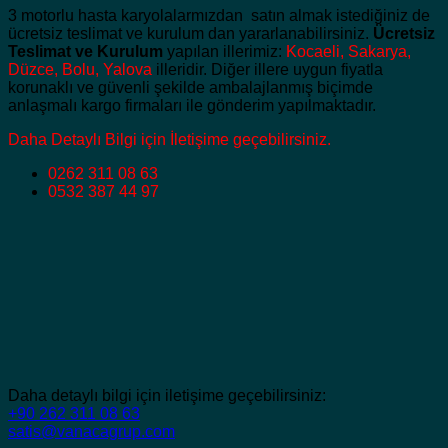
3 motorlu hasta karyolalarmızdan satın almak istediğiniz de
ücretsiz teslimat ve kurulum dan yararlanabilirsiniz.
Ücretsiz
Teslimat ve Kurulum
yapılan illerimiz:
Kocaeli, Sakarya,
Düzce, Bolu, Yalova
illeridir. Diğer illere uygun fiyatla
korunaklı ve güvenli şekilde ambalajlanmış biçimde
anlaşmalı kargo firmaları ile gönderim yapılmaktadır.
Daha Detaylı Bilgi için İletişime geçebilirsiniz.
0262 311 08 63
0532 387 44 97
Daha detaylı bilgi için iletişime geçebilirsiniz:
+90 262 311 08 63
satis@vanacagrup.com