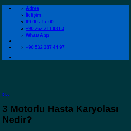
İçeriğe
Adres
atla
İletişim
09:00 - 17:00
+90 262 311 08 63
WhatsApp
+90 532 387 44 97
Blog
3 Motorlu Hasta Karyolası
Nedir?