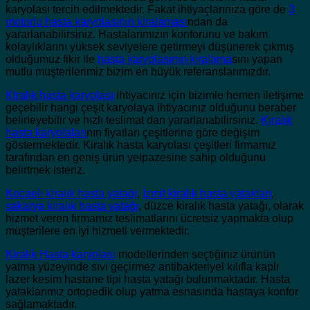
karyolası tercih edilmektedir. Fakat ihtiyaçlarınıza göre de
3
motorlu hasta karyolasının kiralaması
ndan da
yararlanabilirsiniz. Hastalarımızın konforunu ve bakım
kolaylıklarını yüksek seviyelere getirmeyi düşünerek çıkmış
olduğumuz fikir ile
hasta karyolasının kiralama
sını yapan
mutlu müşterilerimiz bizim en büyük referanslarımızdır.
Kiralık hasta karyolası
ihtiyacınız için bizimle hemen iletişime
geçebilir hangi çeşit karyolaya ihtiyacınız olduğunu beraber
belirleyebilir ve hızlı teslimat dan yararlanabilirsiniz.
Kiralık
hasta karyolaları
nın fiyatları çeşitlerine göre değişim
göstermektedir. Kiralık hasta karyolası çeşitleri firmamız
tarafından en geniş ürün yelpazesine sahip olduğunu
belirtmek isteriz.
Kocaeli kiralık hasta yatağı
,
İzmit kiralık hasta yatakları
,
sakarya kiralık hasta yatağı
, düzce kiralık hasta yatağı, olarak
hizmet veren firmamız teslimatlarını ücretsiz yapmakta olup
müşterilere en iyi hizmeti vermektedir.
Kiralık Hasta karyolası
modellerinden seçtiğiniz ürünün
yatma yüzeyinde sıvı geçirmez antibakteriyel kılıfla kaplı
lazer kesim hastane tipi hasta yatağı bulunmaktadır. Hasta
yataklarımız ortopedik olup yatma esnasında hastaya konfor
sağlamaktadır.