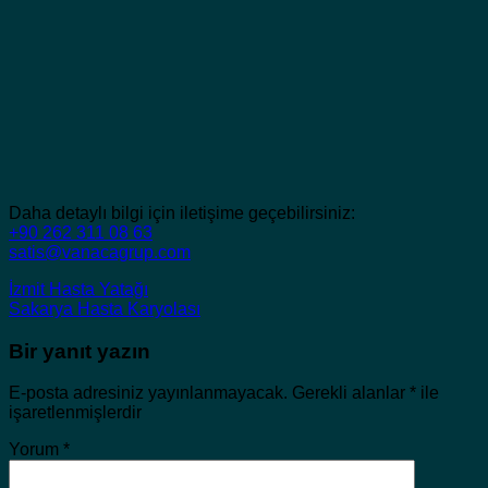
Daha detaylı bilgi için iletişime geçebilirsiniz:
+90 262 311 08 63
satis@vanacagrup.com
İzmit Hasta Yatağı
Sakarya Hasta Karyolası
Bir yanıt yazın
E-posta adresiniz yayınlanmayacak.
Gerekli alanlar
*
ile
işaretlenmişlerdir
Yorum
*