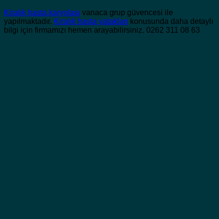
Kiralık hasta karyolası
vanaca grup güvencesi ile
yapılmaktadır.
Kiralık hasta yatakları
konusunda daha detaylı
bilgi için firmamızı hemen arayabilirsiniz. 0262 311 08 63