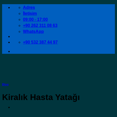
İçeriğe
Adres
atla
İletişim
09:00 - 17:00
+90 262 311 08 63
WhatsApp
+90 532 387 44 97
Blog
Kiralık Hasta Yatağı