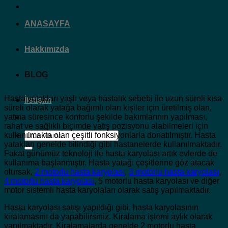
ANASAYFA
Hakkımızda
BLOG
Hasta yatakları yaşlı veya hastalık sebebi ile uzun süreli kısa
İletişim
süreli olarak yatağa bağımlı olan kişiler için üretilmiş olan,
yatma süresince konforlu şekilde bakımlarının yapılması,
rahat ve sağlıklı biçimde yatış pozisyonu alabilmeleri için
Ara:
kullanılmakta olan çeşitli fonksiyonlarla donatılmıştır. Hasta
yatakları genelde bilindiği gibi hastanelerde kullanılmaktadır.
Fakat günümüz teknoloji ile hasta karyolası artık evlerde de
kullanıma başlanmıştır. Hasta yatağı çeşitlerine göz atacak
olursak,
2 motorlu hasta karyolası
,
3 motorlu hasta karyolası
,
4 motorlu hasta karyolası
, 5 motorlu hasta karyolası ve diğer
motor sistemli hasta karyolaları olarak satış yapılmaktadır.
Hasta karyolası satışı yapıldığı gibi, hasta karyolasının
kiralamasını da yapabilirsiniz. Kiralama işlemi aylık olarak
yapılmaktadır. Kiralamalarda genelde 2 motorlu hasta