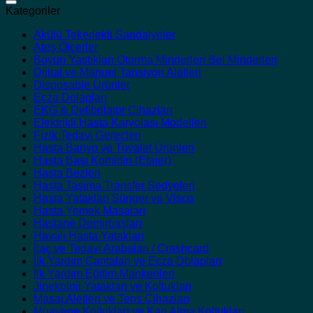
Kategoriler
Akülü Tekerlekli Sandalyeler
Ateş Ölçerler
Boyun Yastıkları Oturma Minderleri Bel Minderleri
Dijital ve Manuel Tansiyon Aletleri
Disposable Ürünler
Ecza Dolapları
EKG & Defibrilatör Cihazları
Elektrikli Hasta Karyolası Modelleri
Fizik Tedavi Gereçleri
Hasta Banyo ve Tuvalet Ürünleri
Hasta Başı Komidin (Etajer)
Hasta Bezleri
Hasta Taşıma Transfer Sedyeleri
Hasta Yatakları Sünger ve Visco
Hasta Yemek Masaları
Hastane Demirbaşları
Havalı Hasta Yatakları
İlaç ve Tedavi Arabaları / Crashcard
İlk Yardım Çantaları ve Ecza Dolapları
İlk Yardım Eğitim Mankenleri
Jinekoloji Yatakları ve Koltukları
Masaj Aletleri ve Tens Cihazları
Muayene Koltukları ve Kan Alma Koltukları