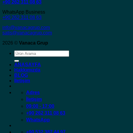
+90 262 311 08 63
WhatsApp Business
+90 262 311 08 63
info@vanacagrup.com
satis@vanacagrup.com
2026 ©
Vanaca Grup
Ara:
ANASAYFA
Hakkımızda
BLOG
İletişim
Adres
İletişim
09:00 - 17:00
+90 262 311 08 63
WhatsApp
+90 532 387 44 97