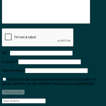
Ad
*
E-posta
*
İnternet sitesi
Daha sonraki yorumlarımda kullanılması için adım, e-
posta adresim ve site adresim bu tarayıcıya kaydedilsin.
Ara: