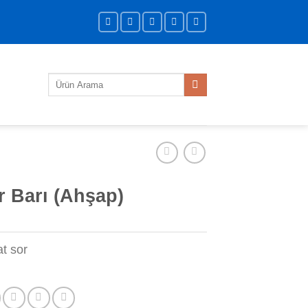
Ara:
 Barı (Ahşap)
at sor