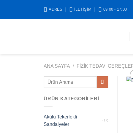
İçeriğe
ADRES
İLETIŞIM
09:00 - 17:00
atla
ANA SAYFA
/
FIZIK TEDAVI GEREÇLER
Ara:
ÜRÜN KATEGORILERI
Akülü Tekerlekli
(17)
Sandalyeler