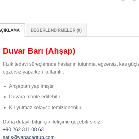
AÇIKLAMA
DEĞERLENDIRMELER (0)
Duvar Barı (Ahşap)
Fizik tedavi süreçlerinde hastanın tutunma, egzersiz, kas güç
egzersiz yaparken kullanılır.
Ahşaptan yapılmıştır.
Duvara monte edilebilir.
Kir yutmaz kolayca temizlenebilir.
Daha detaylı bilgi için iletişime geçebilirsiniz:
+90 262 311 08 63
satis@vanacagrup.com