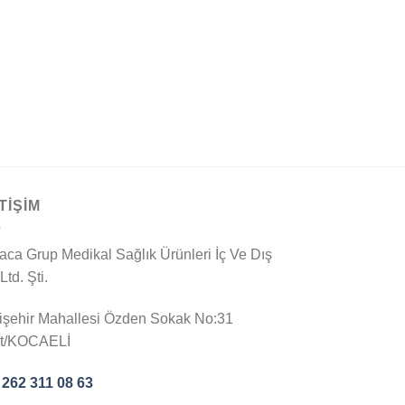
TİŞİM
aca Grup Medikal Sağlık Ürünleri İç Ve Dış
 Ltd. Şti.
işehir Mahallesi Özden Sokak No:31
it/KOCAELİ
 262 311 08 63