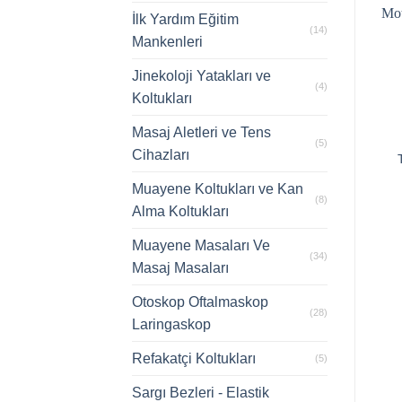
İlk Yardım Eğitim
(14)
Mankenleri
Jinekoloji Yatakları ve
(4)
Koltukları
Masaj Aletleri ve Tens
(5)
Cihazları
Muayene Koltukları ve Kan
(8)
Alma Koltukları
Muayene Masaları Ve
(34)
Masaj Masaları
Otoskop Oftalmaskop
(28)
Laringaskop
Refakatçi Koltukları
(5)
Sargı Bezleri - Elastik