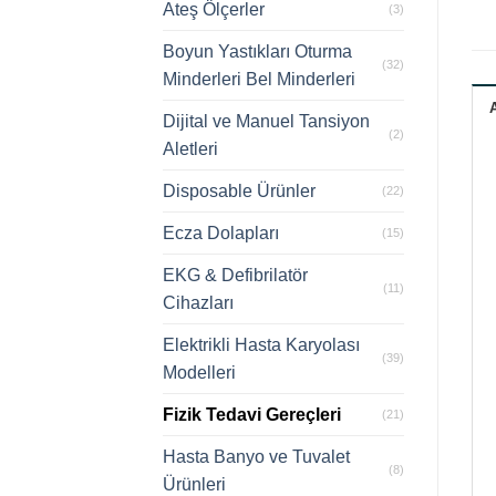
Ateş Ölçerler
(3)
Boyun Yastıkları Oturma
(32)
Minderleri Bel Minderleri
Dijital ve Manuel Tansiyon
(2)
Aletleri
Disposable Ürünler
(22)
Ecza Dolapları
(15)
EKG & Defibrilatör
(11)
Cihazları
Elektrikli Hasta Karyolası
(39)
Modelleri
Fizik Tedavi Gereçleri
(21)
Hasta Banyo ve Tuvalet
(8)
Ürünleri