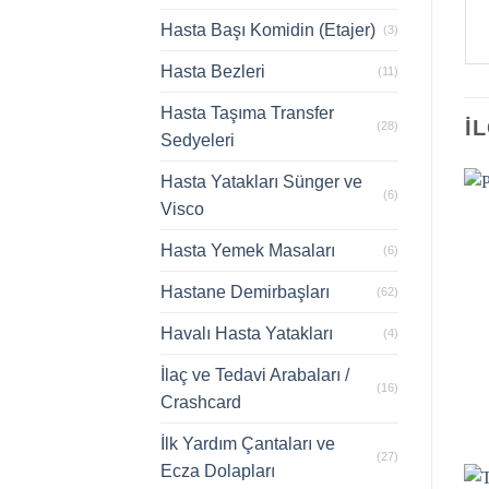
Hasta Başı Komidin (Etajer)
(3)
Hasta Bezleri
(11)
Hasta Taşıma Transfer
İ
(28)
Sedyeleri
Hasta Yatakları Sünger ve
(6)
Visco
Hasta Yemek Masaları
(6)
Hastane Demirbaşları
(62)
Havalı Hasta Yatakları
(4)
İlaç ve Tedavi Arabaları /
(16)
Crashcard
İlk Yardım Çantaları ve
(27)
Ecza Dolapları