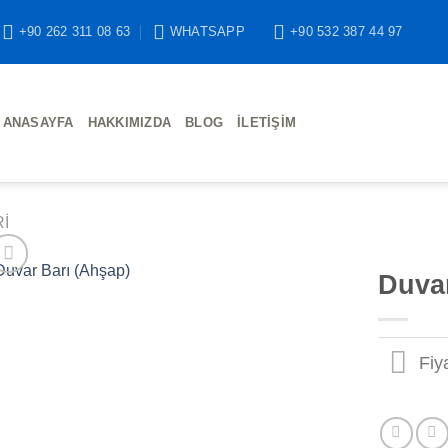
+90 262 311 08 63
WHATSAPP
+90 532 387 44 97
ANASAYFA
HAKKIMIZDA
BLOG
İLETIŞIM
I
Duvar
Fiy