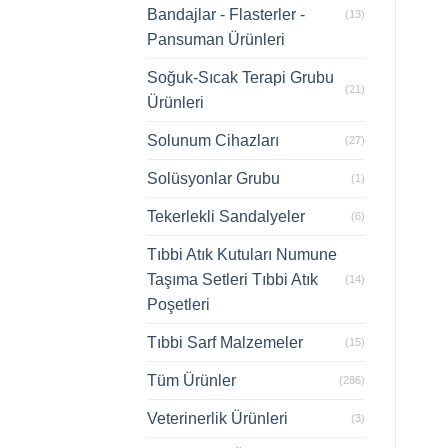
Bandajlar - Flasterler -
(13)
Pansuman Ürünleri
Soğuk-Sıcak Terapi Grubu
(21)
Ürünleri
Solunum Cihazları
(27)
Solüsyonlar Grubu
(1)
Tekerlekli Sandalyeler
(6)
Tıbbi Atık Kutuları Numune
Taşıma Setleri Tıbbi Atık
(14)
Poşetleri
Tıbbi Sarf Malzemeler
(15)
Tüm Ürünler
(286)
Veterinerlik Ürünleri
(3)